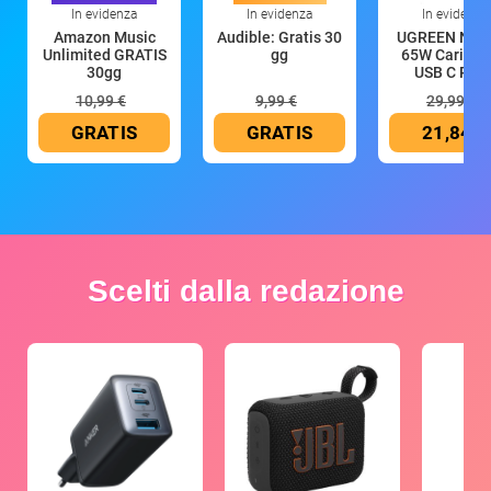
In evidenza
In evidenza
In evidenza
Amazon Music
Audible: Gratis 30
UGREEN Nex
Unlimited GRATIS
gg
65W Caricat
30gg
USB C Rica
10,99 €
9,99 €
29,99 €
GRATIS
GRATIS
21,84 €
Scelti dalla redazione