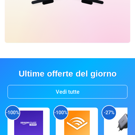
Ultime offerte del giorno
Vedi tutte
-100%
-100%
-27%