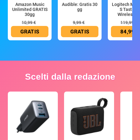
Amazon Music
Audible: Gratis 30
Logitech MX 
Unlimited GRATIS
gg
S Tastiera
30gg
Wireless (G
10,99 €
9,99 €
119,99 €
GRATIS
GRATIS
84,99 €
Scelti dalla redazione