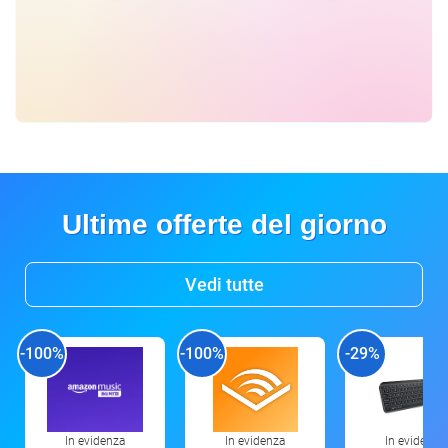
Ultime offerte del giorno
Vedi tutte
-100%
-100%
-29%
In evidenza
In evidenza
In evidenza