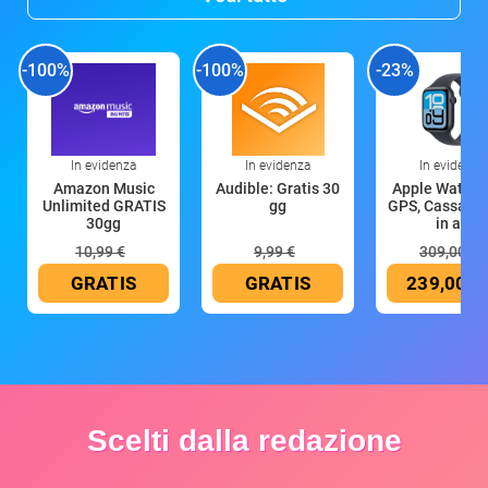
-100%
-100%
-23%
In evidenza
In evidenza
In evidenza
Amazon Music
Audible: Gratis 30
Apple Watch 
Unlimited GRATIS
gg
GPS, Cassa 4
30gg
in all
10,99 €
9,99 €
309,00 €
GRATIS
GRATIS
239,00 €
Scelti dalla redazione