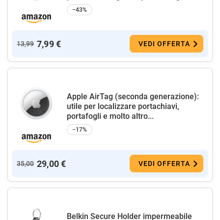
−43%
7,99 €
13,99
VEDI OFFERTA
Apple AirTag (seconda generazione):
utile per localizzare portachiavi,
portafogli e molto altro...
−17%
29,00 €
35,00
VEDI OFFERTA
Belkin Secure Holder impermeabile