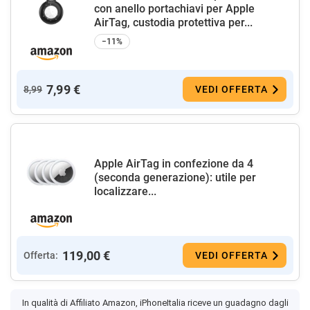
con anello portachiavi per Apple
AirTag, custodia protettiva per...
−11%
7,99 €
8,99
VEDI OFFERTA
Apple AirTag in confezione da 4 ​​​​​​
(seconda generazione): utile per
localizzare...
119,00 €
Offerta:
VEDI OFFERTA
In qualità di Affiliato Amazon, iPhoneItalia riceve un guadagno dagli