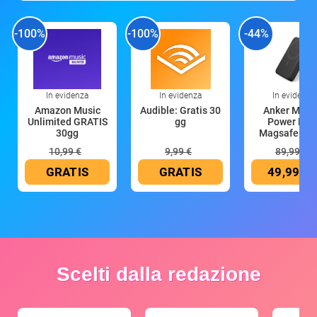
-100%
-100%
-44%
In evidenza
In evidenza
In evidenza
Amazon Music
Audible: Gratis 30
Anker Mag
Unlimited GRATIS
gg
Power Ban
30gg
Magsafe 10
mAh
10,99 €
9,99 €
89,99 €
GRATIS
GRATIS
49,99 €
Scelti dalla redazione