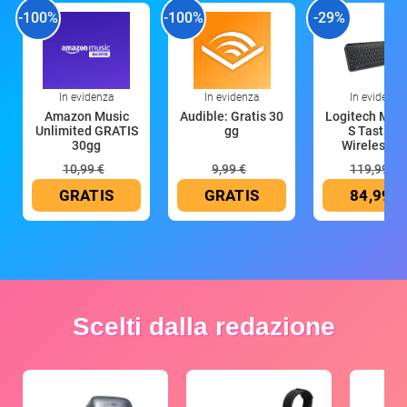
-100%
-100%
-29%
In evidenza
In evidenza
In evidenza
Amazon Music
Audible: Gratis 30
Logitech MX 
Unlimited GRATIS
gg
S Tastiera
30gg
Wireless (G
10,99 €
9,99 €
119,99 €
GRATIS
GRATIS
84,99 €
Scelti dalla redazione