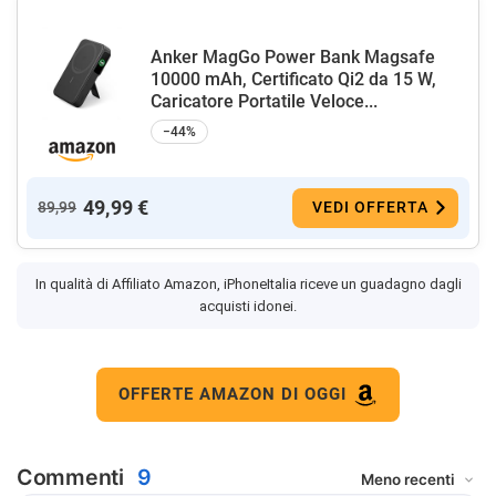
Anker MagGo Power Bank Magsafe
10000 mAh, Certificato Qi2 da 15 W,
Caricatore Portatile Veloce...
−44%
49,99 €
89,99
VEDI OFFERTA
In qualità di Affiliato Amazon, iPhoneItalia riceve un guadagno dagli
acquisti idonei.
OFFERTE AMAZON DI OGGI
Commenti
9