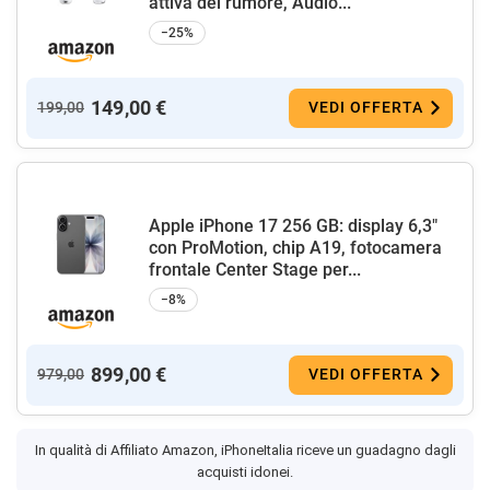
attiva del rumore, Audio...
−25%
149,00 €
199,00
VEDI OFFERTA
Apple iPhone 17 256 GB: display 6,3"
con ProMotion, chip A19, fotocamera
frontale Center Stage per...
−8%
899,00 €
979,00
VEDI OFFERTA
In qualità di Affiliato Amazon, iPhoneItalia riceve un guadagno dagli
acquisti idonei.