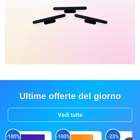
Ultime offerte del giorno
Vedi tutte
-100%
-100%
-23%