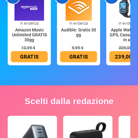
In evidenza
In evidenza
In evidenza
Amazon Music
Audible: Gratis 30
Apple Watch 
Unlimited GRATIS
gg
GPS, Cassa 4
30gg
in all
10,99 €
9,99 €
309,00 €
GRATIS
GRATIS
239,00 €
Scelti dalla redazione