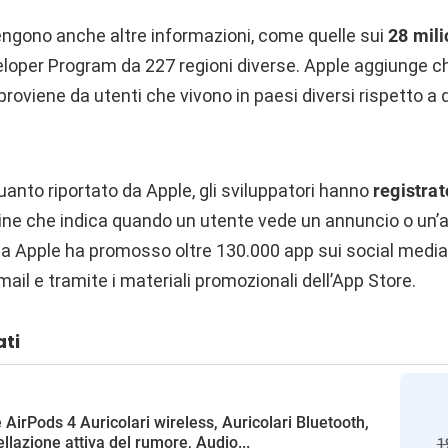
engono anche altre informazioni, come quelle sui
28 mili
veloper Program da 227 regioni diverse. Apple aggiunge che
roviene da utenti che vivono in paesi diversi rispetto a q
uanto riportato da Apple, gli sviluppatori hanno
registrat
mine che indica quando un utente vede un annuncio o un’a
ssa Apple ha promosso oltre 130.000 app sui social media, 
mail e tramite i materiali promozionali dell’App Store.
ati
 AirPods 4 Auricolari wireless, Auricolari Bluetooth,
llazione attiva del rumore, Audio...
1