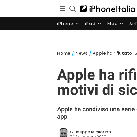
iPhone
iPad
Mac
Ai
Home
/
News
/
Apple ha rifiutato 1
Apple ha ri
motivi di si
Apple ha condiviso una serie d
app.
Giuseppe Migliorino
24 Settembre 2020