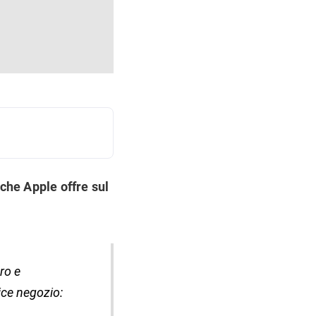
 che Apple offre sul
ro e
ice negozio: