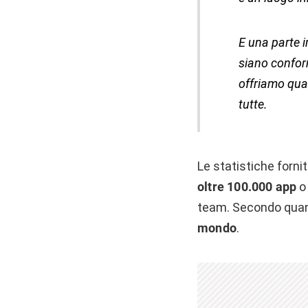
E una parte 
siano conform
offriamo quas
tutte.
Le statistiche forni
oltre 100.000 app
o 
team. Secondo quant
mondo
.