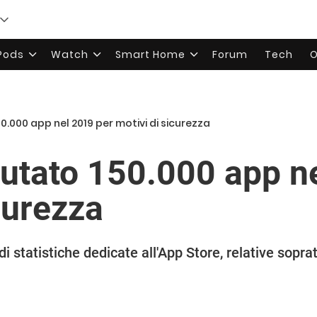
rPods
Watch
Smart Home
Forum
Tech
O
50.000 app nel 2019 per motivi di sicurezza
fiutato 150.000 app n
curezza
i statistiche dedicate all'App Store, relative soprat