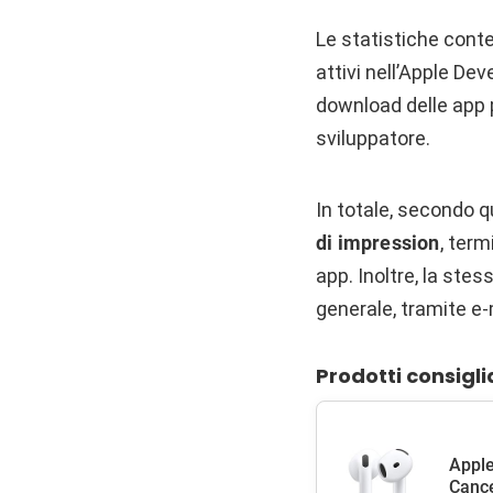
Le statistiche cont
attivi nell’Apple De
download delle app p
sviluppatore.
In totale, secondo q
di impression
, ter
app. Inoltre, la ste
generale, tramite e-
Prodotti consigli
Apple
Cance