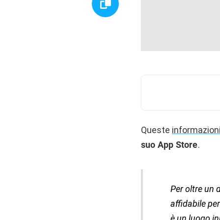
Queste
informazion
suo App Store
.
Per oltre un 
affidabile pe
è un luogo in