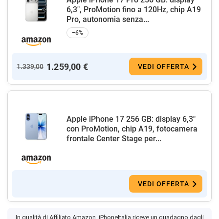
6,3", ProMotion fino a 120Hz, chip A19
Pro, autonomia senza...
−6%
1.259,00 €
1.339,00
VEDI OFFERTA
Apple iPhone 17 256 GB: display 6,3"
con ProMotion, chip A19, fotocamera
frontale Center Stage per...
VEDI OFFERTA
In qualità di Affiliato Amazon, iPhoneItalia riceve un guadagno dagli