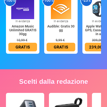
-100%
-100%
-23%
In evidenza
In evidenza
In evidenza
Amazon Music
Audible: Gratis 30
Apple Watch 
Unlimited GRATIS
gg
GPS, Cassa 4
30gg
in all
10,99 €
9,99 €
309,00 €
GRATIS
GRATIS
239,00 €
Scelti dalla redazione