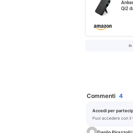
Anke
Qi2 d
In
Commenti
4
Accedi per partecip
Puoi accedere con il
Danilo Pirazzoli
6