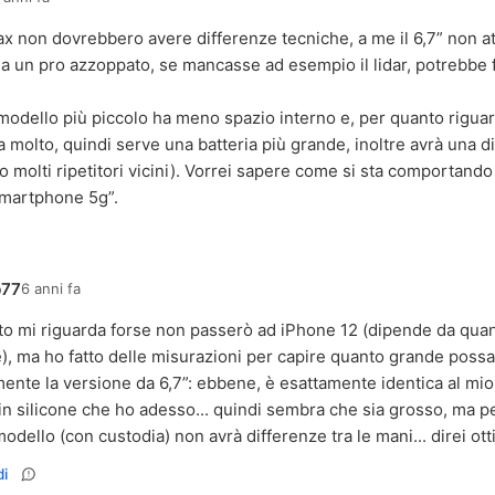
 max non dovrebbero avere differenze tecniche, a me il 6,7” non a
 un pro azzoppato, se mancasse ad esempio il lidar, potrebbe 
modello più piccolo ha meno spazio interno e, per quanto rigu
molto, quindi serve una batteria più grande, inoltre avrà una 
o molti ripetitori vicini). Vorrei sapere come si sta comportando
smartphone 5g”.
b77
6 anni fa
o mi riguarda forse non passerò ad iPhone 12 (dipende da quant
, ma ho fatto delle misurazioni per capire quanto grande poss
mente la versione da 6,7”: ebbene, è esattamente identica al mio
in silicone che ho adesso... quindi sembra che sia grosso, ma per
odello (con custodia) non avrà differenze tra le mani... direi ott
i