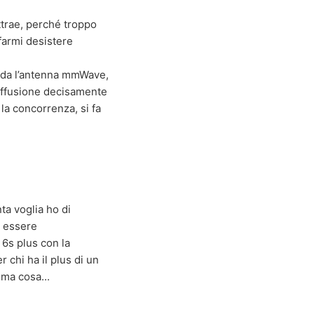
ttrae, perché troppo
farmi desistere
arda l’antenna mmWave,
diffusione decisamente
 la concorrenza, si fa
a voglia ho di
a essere
 6s plus con la
 chi ha il plus di un
ima cosa...