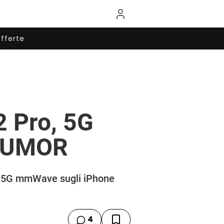
fferte
2 Pro, 5G
 RUMOR
gia 5G mmWave sugli iPhone
4