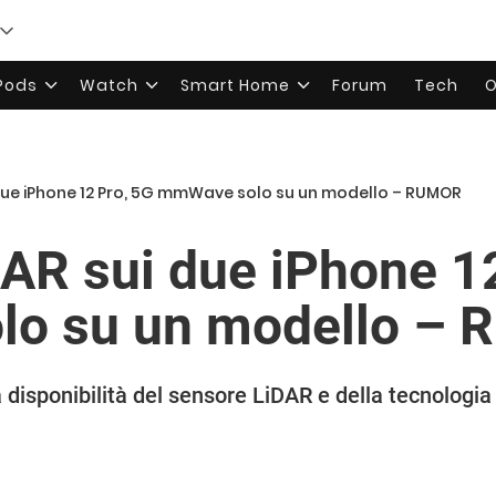
rPods
Watch
Smart Home
Forum
Tech
O
 due iPhone 12 Pro, 5G mmWave solo su un modello – RUMOR
AR sui due iPhone 1
o su un modello –
a disponibilità del sensore LiDAR e della tecnolo