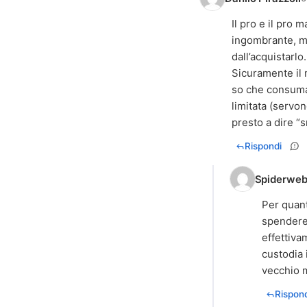
Il pro e il pro
ingombrante, ma
dall’acquistarlo.
Sicuramente il 
so che consuma 
limitata (servon
presto a dire “
Rispondi
Spiderwe
Per quant
spendere)
effettiva
custodia 
vecchio m
Rispond