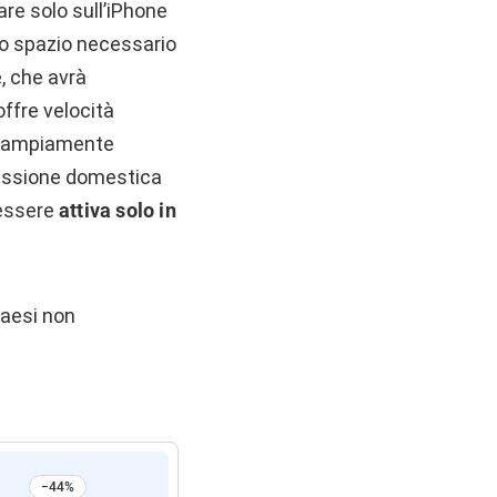
are solo sull’iPhone
 lo spazio necessario
, che avrà
ffre velocità
 è ampiamente
nessione domestica
 essere
attiva solo in
paesi non
−44%