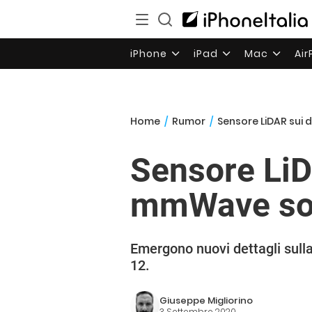
iPhone
iPad
Mac
Ai
Home
/
Rumor
/
Sensore LiDAR sui
Sensore LiD
mmWave sol
Emergono nuovi dettagli sull
12.
Giuseppe Migliorino
3 Settembre 2020