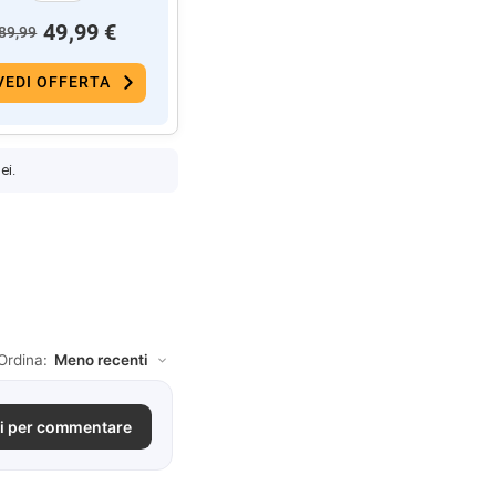
49,99 €
89,99
VEDI OFFERTA
ei.
Ordina:
i per commentare