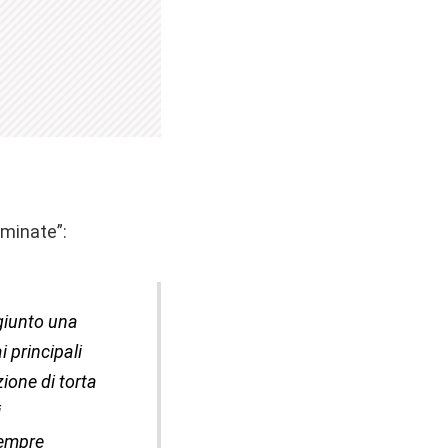
iminate”:
ggiunto una
 principali
ione di torta
i
sempre