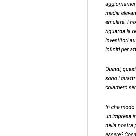
aggiornamenti
media elevano
emulare. I n
riguarda la r
investitori a
infiniti per 
Quindi, quest
sono i quattr
chiamerò sem
In che modo 
un’impresa i
nella nostra 
essere? Cosa 