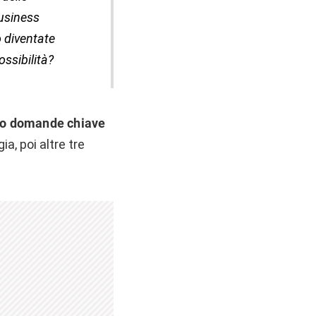
business
o diventate
ssibilità?
ro domande chiave
a, poi altre tre