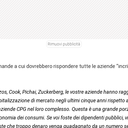
Rimuovi pubblicità
ande a cui dovrebbero rispondere tutte le aziende “incr
zos, Cook, Pichai, Zuckerberg, le vostre aziende hanno ra
talizzazione di mercato negli ultimi cinque anni rispetto ai
e aziende CPG nel loro complesso. Questa è una grande porz
conomia dei consumi. Se voi foste dei dipendenti pubblici, v
ste che troppo denaro venga guadagnato da un numero 