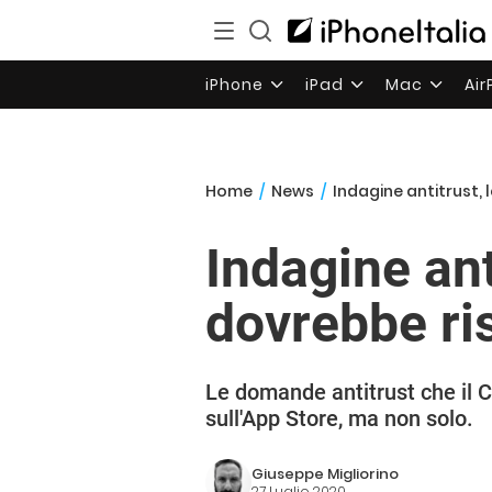
iPhone
iPad
Mac
Ai
Home
/
News
/
Indagine antitrust,
Indagine ant
dovrebbe r
Le domande antitrust che il 
sull'App Store, ma non solo.
Giuseppe Migliorino
27 Luglio 2020