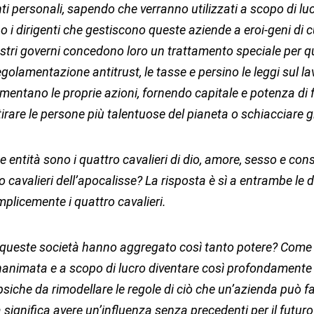
 personali, sapendo che verranno utilizzati a scopo di lucr
 i dirigenti che gestiscono queste aziende a eroi-geni di cu
ostri governi concedono loro un trattamento speciale per 
egolamentazione antitrust, le tasse e persino le leggi sul lav
umentano le proprie azioni, fornendo capitale e potenza di
attirare le persone più talentuose del pianeta o schiacciare gl
e entità sono i quattro cavalieri di dio, amore, sesso e co
o cavalieri dell’apocalisse? La risposta è sì a entrambe le
plicemente i quattro cavalieri.
queste società hanno aggregato così tanto potere? Come
nanimata e a scopo di lucro diventare così profondamente
psiche da rimodellare le regole di ciò che un’azienda può f
significa avere un’influenza senza precedenti per il futuro