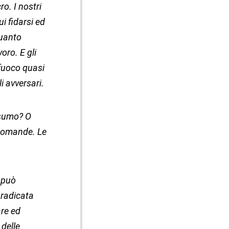
o. I nostri
i fidarsi ed
quanto
oro. E gli
 fuoco quasi
i avversari.
nsumo? O
 domande. Le
 può
 radicata
are ed
 delle