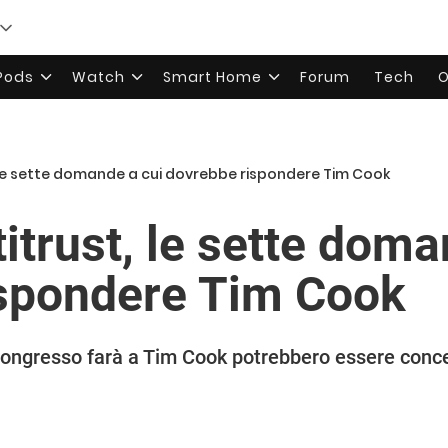
rPods
Watch
Smart Home
Forum
Tech
O
 le sette domande a cui dovrebbe rispondere Tim Cook
itrust, le sette doma
ispondere Tim Cook
Congresso farà a Tim Cook potrebbero essere conc