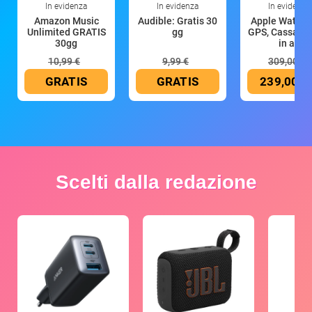
In evidenza
In evidenza
In evidenza
Amazon Music
Audible: Gratis 30
Apple Watch 
Unlimited GRATIS
gg
GPS, Cassa 4
30gg
in all
10,99 €
9,99 €
309,00 €
GRATIS
GRATIS
239,00 €
Scelti dalla redazione