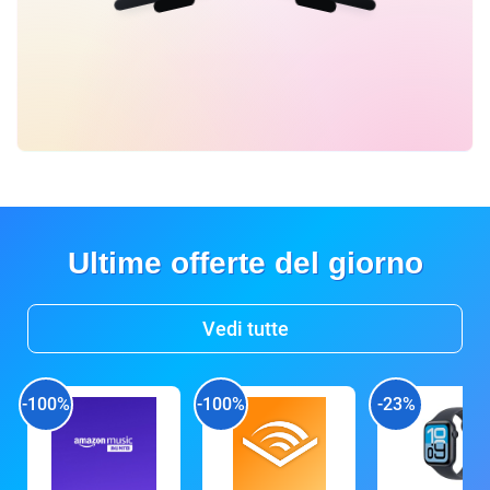
Ultime offerte del giorno
Vedi tutte
-100%
-100%
-23%