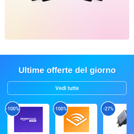
Ultime offerte del giorno
Vedi tutte
-100%
-100%
-27%