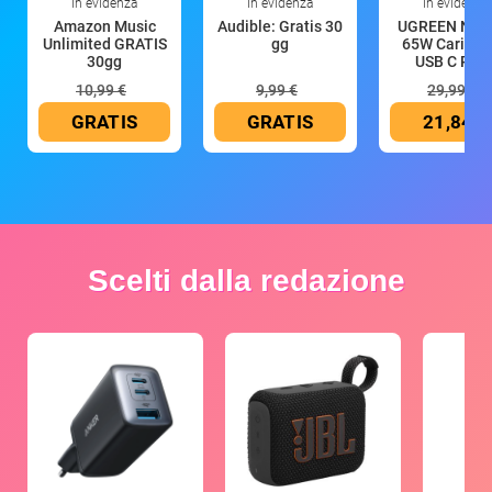
In evidenza
In evidenza
In evidenza
Amazon Music
Audible: Gratis 30
UGREEN Nex
Unlimited GRATIS
gg
65W Caricat
30gg
USB C Rica
10,99 €
9,99 €
29,99 €
GRATIS
GRATIS
21,84 €
Scelti dalla redazione