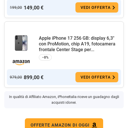
149,00 €
199,00
VEDI OFFERTA
Apple iPhone 17 256 GB: display 6,3"
con ProMotion, chip A19, fotocamera
frontale Center Stage per...
−8%
899,00 €
979,00
VEDI OFFERTA
In qualità di Affiliato Amazon, iPhoneItalia riceve un guadagno dagli
acquisti idonei.
OFFERTE AMAZON DI OGGI