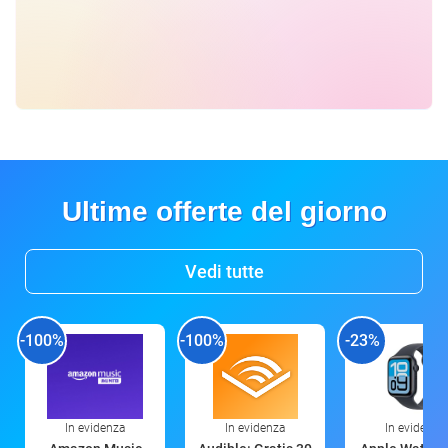
Ultime offerte del giorno
Vedi tutte
-100%
-100%
-23%
In evidenza
In evidenza
In evidenza