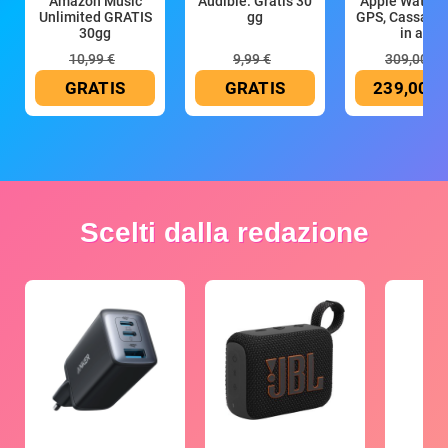
Amazon Music
Audible: Gratis 30
Apple Watch 
Unlimited GRATIS
gg
GPS, Cassa 4
30gg
in all
10,99 €
9,99 €
309,00 €
GRATIS
GRATIS
239,00 €
Scelti dalla redazione