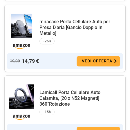
miracase Porta Cellulare Auto per
Presa D'aria [Gancio Doppio In
Metallo]
−26%
14,79 €
19,99
VEDI OFFERTA
Lamicall Porta Cellulare Auto
Calamita, [20 x N52 Magneti]
360°Rotazione
−15%