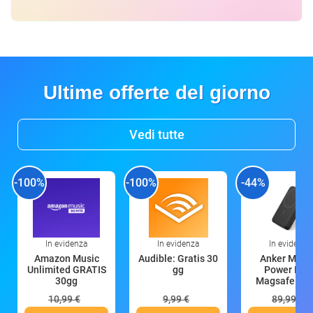
Ultime offerte del giorno
Vedi tutte
-100%
-100%
-44%
In evidenza
In evidenza
In evidenza
Amazon Music
Audible: Gratis 30
Anker Mag
Unlimited GRATIS
gg
Power Ban
30gg
Magsafe 10
mAh
10,99 €
9,99 €
89,99 €