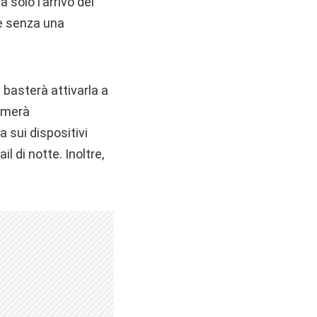
a solo l’arrivo del
he senza una
 basterà attivarla a
sumerà
 sui dispositivi
l di notte. Inoltre,