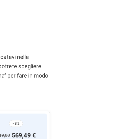
ecatevi nelle
 potrete scegliere
ma” per fare in modo
−8%
569,49 €
19,00