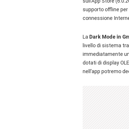
sull’App Store (6.0
supporto offline per
connessione Interne
La
Dark Mode in Gm
livello di sistema t
immediatamente un a
dotati di display OLE
nell’app potremo de