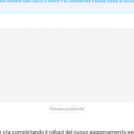
enti realtime tutto nuovo e nativo! Per commentare ti basta creare un acco
!
Rimuovi pubblicità
le
sta completando il rollout
del nuovo aggiornamento per