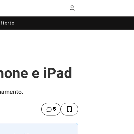
fferte
hone e iPad
rnamento.
5