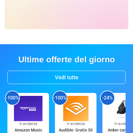
Ultime offerte del giorno
Vedi tutte
-100%
-100%
-24%
In evidenza
In evidenza
In evidenza
Amazon Music
Audible: Gratis 30
Anker caricat