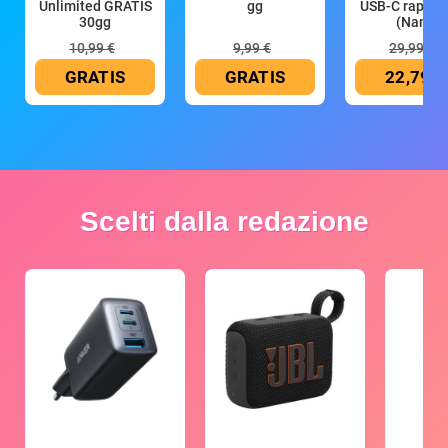
Unlimited GRATIS
gg
USB-C rapido
30gg
(Nano
10,99 €
9,99 €
29,99 €
GRATIS
GRATIS
22,79 €
Scelti dalla redazione