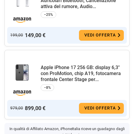
Auricolari Bluetooth, Cancellazione
attiva del rumore, Audio...
−25%
149,00 €
199,00
VEDI OFFERTA
Apple iPhone 17 256 GB: display 6,3"
con ProMotion, chip A19, fotocamera
frontale Center Stage per...
−8%
899,00 €
979,00
VEDI OFFERTA
In qualità di Affiliato Amazon, iPhoneItalia riceve un guadagno dagli