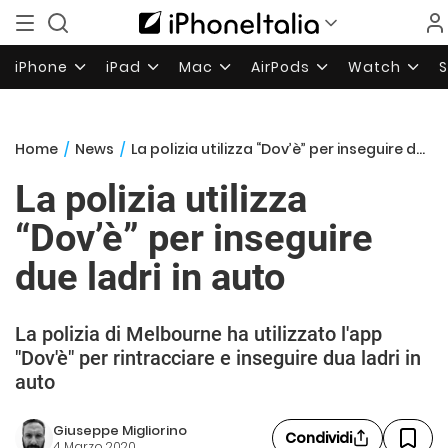
iPhone
iPad
Mac
AirPods
Watch
Home
/
News
/
La polizia utilizza “Dov’è” per inseguire due ladri in auto
La polizia utilizza
“Dov’è” per inseguire
due ladri in auto
La polizia di Melbourne ha utilizzato l'app
"Dov'è" per rintracciare e inseguire dua ladri in
auto
Giuseppe Migliorino
Condividi
4 Marzo 2020