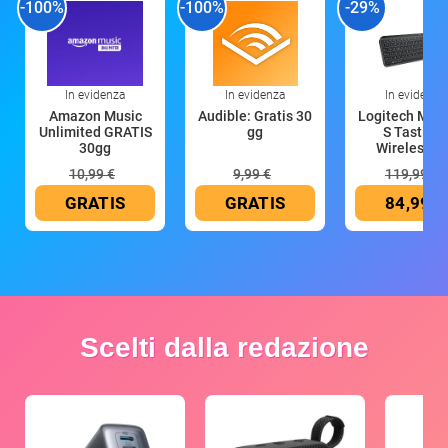
-100%
-100%
-29%
In evidenza
In evidenza
In evidenza
Amazon Music
Audible: Gratis 30
Logitech MX 
Unlimited GRATIS
gg
S Tastiera
30gg
Wireless (G
10,99 €
9,99 €
119,99 €
GRATIS
GRATIS
84,99 €
Scelti dalla redazione