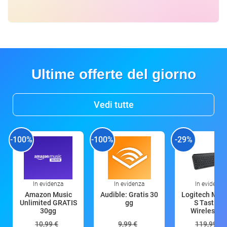
Ultime offerte del giorno
Vedi tutte
-100%
-100%
-29%
In evidenza
In evidenza
In evidenza
Amazon Music
Audible: Gratis 30
Logitech MX 
Unlimited GRATIS
gg
S Tastiera
30gg
Wireless (G
10,99 €
9,99 €
119,99 €