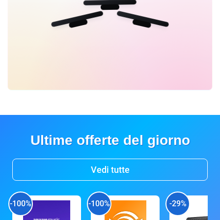
Ultime offerte del giorno
Vedi tutte
-100%
-100%
-29%