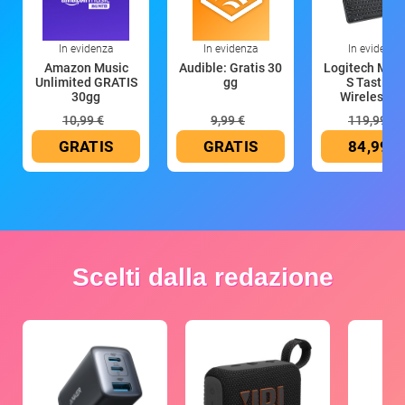
In evidenza
In evidenza
In evidenza
Amazon Music
Audible: Gratis 30
Logitech MX 
Unlimited GRATIS
gg
S Tastiera
30gg
Wireless (G
10,99 €
9,99 €
119,99 €
GRATIS
GRATIS
84,99 €
Scelti dalla redazione