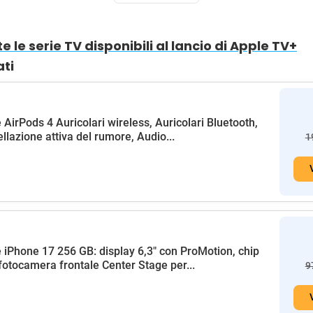
e le serie TV disponibili al lancio di Apple TV+
ati
 AirPods 4 Auricolari wireless, Auricolari Bluetooth,
llazione attiva del rumore, Audio...
1
 iPhone 17 256 GB: display 6,3" con ProMotion, chip
fotocamera frontale Center Stage per...
9