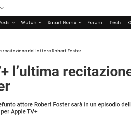
rPods
Watch
Smart Home
Forum
Tech
O
a recitazione dell’attore Robert Foster
 l’ultima recitazione
er
defunto attore Robert Foster sarà in un episodio del
 per Apple TV+