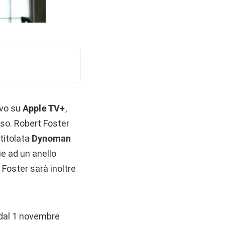
ivo su
Apple TV+
,
arso. Robert Foster
ntitolata
Dynoman
ie ad un anello
 Foster sarà inoltre
 dal 1 novembre