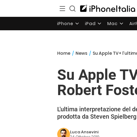
iPhone
iPad
Mac
Ai
Home
/
News
/
Su Apple TV+ l’ultim
Su Apple TV+
Robert Fost
L'ultima interpretazione del 
prodotta da Steven Spielberg
Luca Ansevini
24 Ottobre 2019