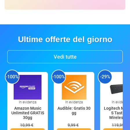
Ultime offerte del giorno
Vedi tutte
-100%
-100%
-29%
In evidenza
In evidenza
In evidenza
Amazon Music
Audible: Gratis 30
Logitech MX 
Unlimited GRATIS
gg
S Tastiera
30gg
Wireless (G
10,99 €
9,99 €
119,99 €