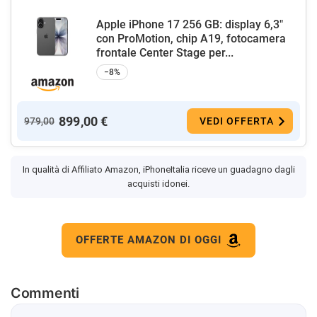
Apple iPhone 17 256 GB: display 6,3"
con ProMotion, chip A19, fotocamera
frontale Center Stage per...
−8%
899,00 €
979,00
VEDI OFFERTA
In qualità di Affiliato Amazon, iPhoneItalia riceve un guadagno dagli
acquisti idonei.
OFFERTE AMAZON DI OGGI
Commenti