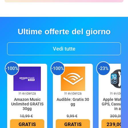
Ultime offerte del giorno
Vedi tutte
-100%
-100%
-23%
In evidenza
In evidenza
In evidenza
Amazon Music
Audible: Gratis 30
Apple Watch 
Unlimited GRATIS
gg
GPS, Cassa 4
30gg
in all
10,99 €
9,99 €
309,00 €
GRATIS
GRATIS
239,00 €