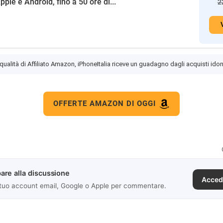
pple e Android, fino a 50 ore di...
2
 qualità di Affiliato Amazon, iPhoneItalia riceve un guadagno dagli acquisti idon
OFFERTE AMAZON DI OGGI
are alla discussione
Acced
 tuo account email, Google o Apple per commentare.