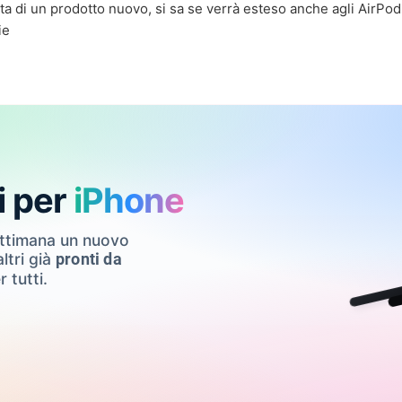
tta di un prodotto nuovo, si sa se verrà esteso anche agli AirPod
ie
i per
iPhone
ettimana un nuovo
ltri già
pronti da
r tutti.