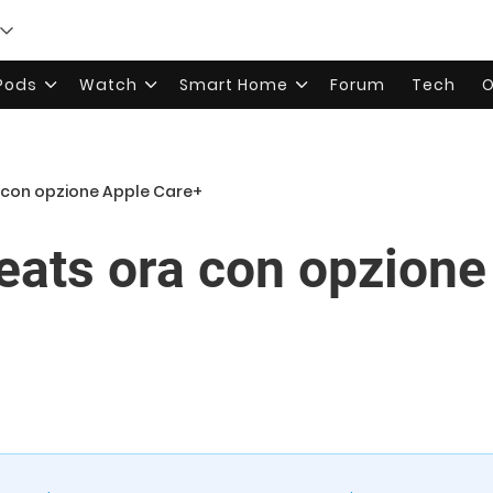
rPods
Watch
Smart Home
Forum
Tech
O
a con opzione Apple Care+
eats ora con opzione