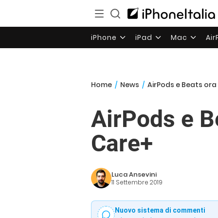
iPhone
iPad
Mac
Ai
Home
/
News
/
AirPods e Beats or
AirPods e B
Care+
Luca Ansevini
11 Settembre 2019
Nuovo sistema di commenti