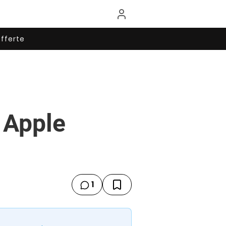
fferte
 Apple
1