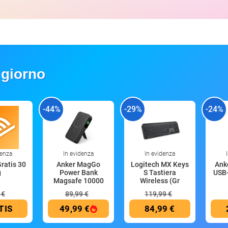
 giorno
-44%
-29%
-24%
denza
In evidenza
In evidenza
Gratis 30
Anker MagGo
Logitech MX Keys
Anke
g
Power Bank
S Tastiera
USB-
Magsafe 10000
Wireless (Gr
mAh
 €
89,99 €
119,99 €
TIS
49,99 €
84,99 €