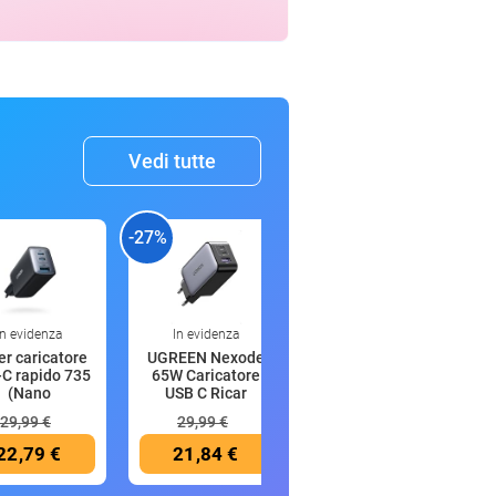
Vedi tutte
-27%
-17%
-
In evidenza
In evidenza
21:57
r caricatore
UGREEN Nexode
Imou 2K
C rapido 735
65W Caricatore
Telecamera Wi-Fi
(Nano
USB C Ricar
Esterno, 3MP Te
29,99 €
29,99 €
39,87 €
22,79 €
21,84 €
33,24 €