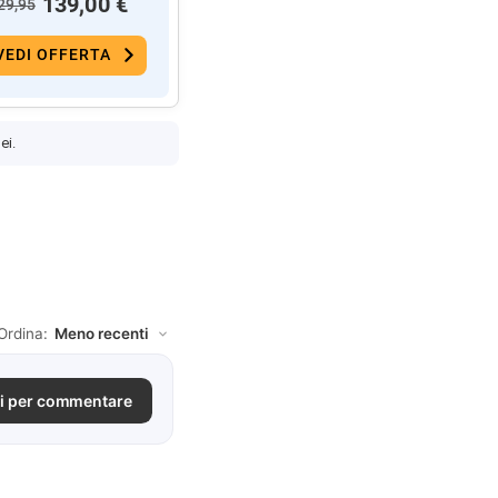
139,00 €
29,95
VEDI OFFERTA
ei.
Ordina:
i per commentare