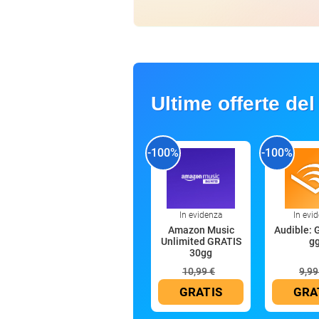
Ultime offerte del
-100%
-100%
In evidenza
In evi
Amazon Music
Audible: 
Unlimited GRATIS
g
30gg
10,99 €
9,99
GRATIS
GRA