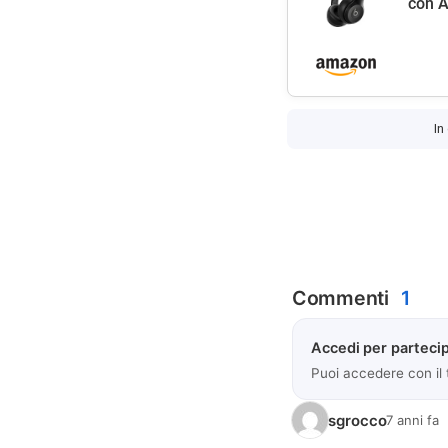
con A
In
Commenti
1
Accedi per partecip
Puoi accedere con il
sgrocco
7 anni fa