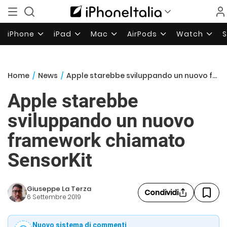
iPhone
iPad
Mac
AirPods
Watch
Home
/
News
/
Apple starebbe sviluppando un nuovo framework chiamato SensorKit
Apple starebbe
sviluppando un nuovo
framework chiamato
SensorKit
Giuseppe La Terza
Condividi
6 Settembre 2019
Nuovo sistema di commenti