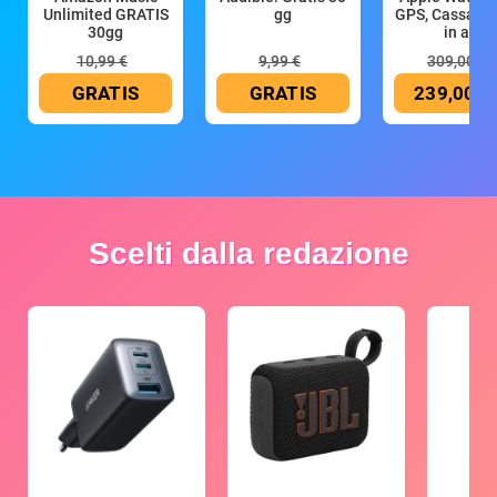
Unlimited GRATIS
gg
GPS, Cassa 4
30gg
in all
10,99 €
9,99 €
309,00 €
GRATIS
GRATIS
239,00 €
Scelti dalla redazione