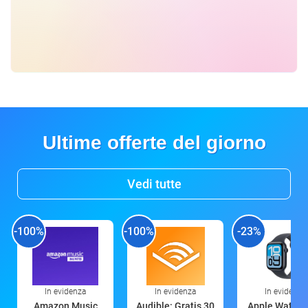
Ultime offerte del giorno
Vedi tutte
-100%
-100%
-23%
In evidenza
In evidenza
In evidenza
Amazon Music
Audible: Gratis 30
Apple Watch 