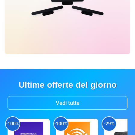
Ultime offerte del giorno
Vedi tutte
-100%
-100%
-29%