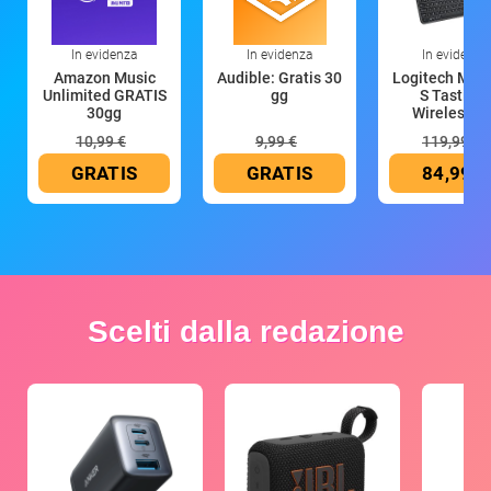
In evidenza
In evidenza
In evidenza
Amazon Music
Audible: Gratis 30
Logitech MX 
Unlimited GRATIS
gg
S Tastiera
30gg
Wireless (G
10,99 €
9,99 €
119,99 €
GRATIS
GRATIS
84,99 €
Scelti dalla redazione