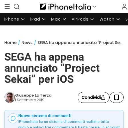
iPhone
iPad
Mac
AirPods
Watch
Home
/
News
/
SEGA ha appena annunciato “Project Sekai” per iOS
SEGA ha appena
annunciato “Project
Sekai” per iOS
Giuseppe La Terza
Condividi
1 Settembre 2019
Nuovo sistema di commenti
iPhoneItalia ha un sistema di commenti realtime tutto
nuovo e nativo! Per commentare ti basta creare un account