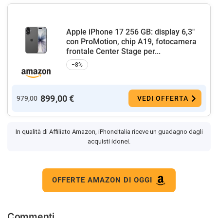
Apple iPhone 17 256 GB: display 6,3"
con ProMotion, chip A19, fotocamera
frontale Center Stage per...
−8%
899,00 €
979,00
VEDI OFFERTA
In qualità di Affiliato Amazon, iPhoneItalia riceve un guadagno dagli
acquisti idonei.
OFFERTE AMAZON DI OGGI
Commenti