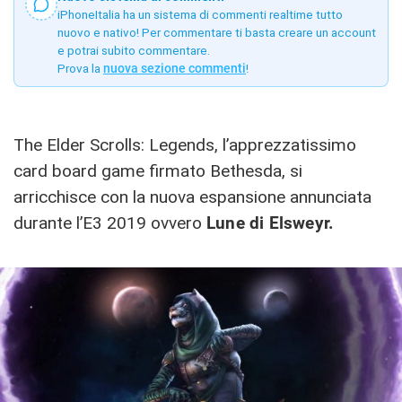
iPhoneItalia ha un sistema di commenti realtime tutto
nuovo e nativo! Per commentare ti basta creare un account
e potrai subito commentare.
Prova la
nuova sezione commenti
!
The Elder Scrolls: Legends, l’apprezzatissimo
card board game firmato Bethesda, si
arricchisce con la nuova espansione annunciata
durante l’E3 2019 ovvero
Lune di Elsweyr.