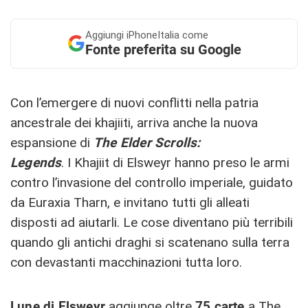
Aggiungi
iPhoneItalia come
Fonte preferita su Google
Con l’emergere di nuovi conflitti nella patria
ancestrale dei khajiiti, arriva anche la nuova
espansione di
The Elder Scrolls:
Legends
.
I Khajiit di Elsweyr hanno preso le armi
contro l’invasione del controllo imperiale, guidato
da Euraxia Tharn, e invitano tutti gli alleati
disposti ad aiutarli. Le cose diventano più terribili
quando gli antichi draghi si scatenano sulla terra
con devastanti macchinazioni tutta loro.
Lune di Elsweyr
aggiunge oltre
75 carte
a The