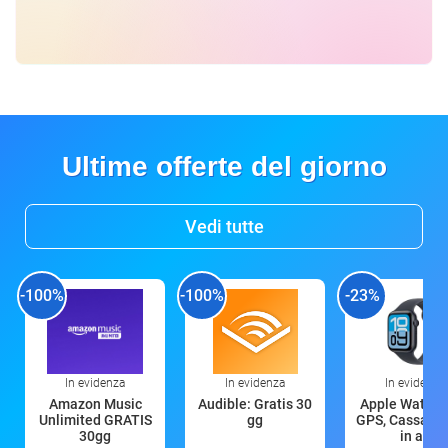
Ultime offerte del giorno
Vedi tutte
-100%
-100%
-23%
In evidenza
In evidenza
In evidenza
Amazon Music
Audible: Gratis 30
Apple Watch 
Unlimited GRATIS
gg
GPS, Cassa 4
30gg
in all