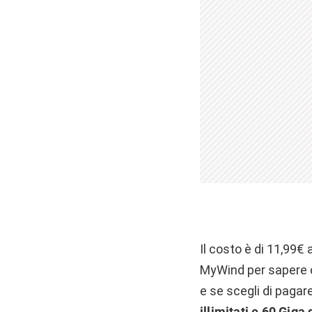
Il costo è di 11,99€ 
MyWind per sapere ch
e se scegli di pagar
illimitati e 60 Giga