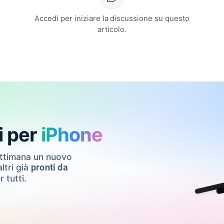
Accedi per iniziare la discussione su questo
articolo.
i per
iPhone
ettimana un nuovo
ltri già
pronti da
r tutti.