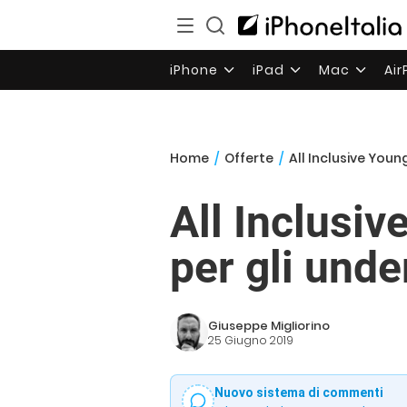
iPhone
iPad
Mac
Ai
Home
/
Offerte
/
All Inclusive Youn
All Inclusiv
per gli unde
Giuseppe Migliorino
25 Giugno 2019
Nuovo sistema di commenti