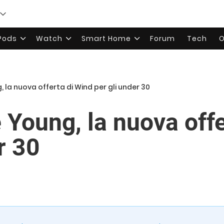
rPods
Watch
Smart Home
Forum
Tech
O
g, la nuova offerta di Wind per gli under 30
e Young, la nuova off
r 30