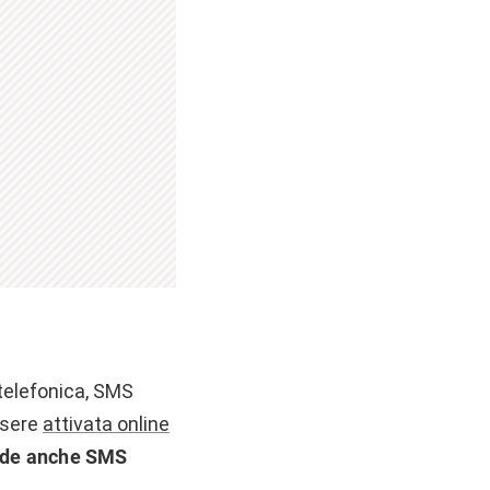
a telefonica, SMS
ssere
attivata online
lude anche SMS