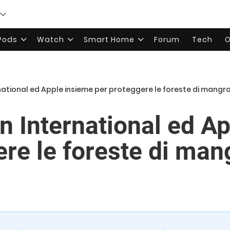
rPods
Watch
Smart Home
Forum
Tech
O
ational ed Apple insieme per proteggere le foreste di mangro
n International ed A
ere le foreste di man