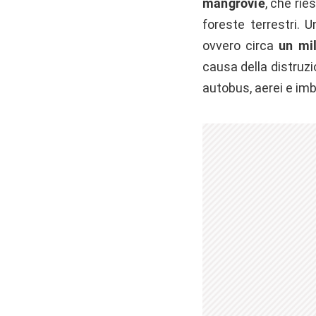
mangrovie
, che rie
foreste terrestri. 
ovvero circa
un mil
causa della distruzi
autobus, aerei e imba