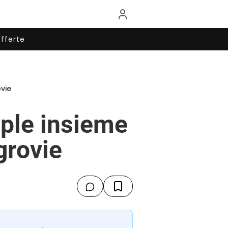
fferte
vie
pple insieme
grovie