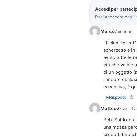
Accedi per partecip
Puoi accedere con il
Marco
7 anni fa
"Tick different"
scherzoso e in 
avuto tutte le 
più che valide 
di un oggetto (
rendere esclus
eccessiva, è qu
Rispondi
MatteoV
7 anni fa
Boh. Sul fronte
una mossa perd
prodotti tarocc