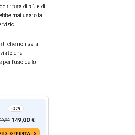
irittura di più e di
ebbe mai usato la
rvizio.
rti che non sarà
visto che
 per l’uso dello
−25%
149,00 €
99,00
VEDI OFFERTA