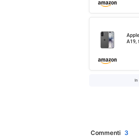
Apple
A19, 
In
Commenti
3