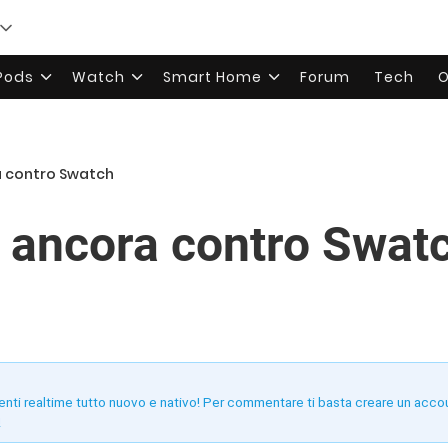
rPods
Watch
Smart Home
Forum
Tech
O
a contro Swatch
 ancora contro Swat
enti realtime tutto nuovo e nativo! Per commentare ti basta creare un acco
!