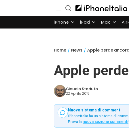
iPhone
iPad
Mac
Ai
Home
/
News
/
Apple perde ancor
Apple perde
Claudio Stoduto
22 Aprile 2019
Nuovo sistema di commenti
iPhoneItalia ha un sistema di comm
Prova la
nuova sezione commenti