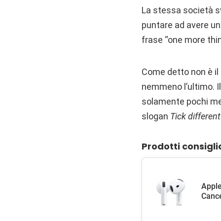
La stessa società svi
puntare ad avere u
frase “one more thin
Come detto non è il
nemmeno l’ultimo. I
solamente pochi mes
slogan
Tick different
Prodotti consigli
Apple
Cance