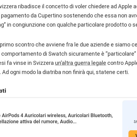
zzera ribadisce il concetto di voler chiedere ad Apple add
n pagamento da Cupertino sostenendo che essa non avr
g” in congiunzione con qualche particolare prodotto o se
 primo scontro che avviene fra le due aziende e siamo ce
l comportamento di Swatch sicuramente è “particolare” 
i fa vinse in Svizzera
un’altra guerra legale
contro Apple
. Ad ogni modo la diatriba non finirà qui, statene certi.
ati
 AirPods 4 Auricolari wireless, Auricolari Bluetooth,
llazione attiva del rumore, Audio...
1