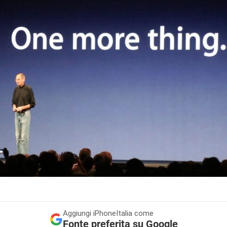
Aggiungi
iPhoneItalia come
Fonte preferita su Google