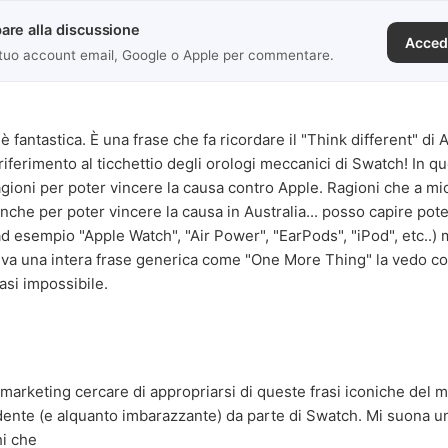
are alla discussione
Acced
 tuo account email, Google o Apple per commentare.
 è fantastica. È una frase che fa ricordare il "Think different" di
riferimento al ticchettio degli orologi meccanici di Swatch! In 
ragioni per poter vincere la causa contro Apple. Ragioni che a mi
anche per poter vincere la causa in Australia... posso capire po
ad esempio "Apple Watch", "Air Power", "EarPods", "iPod", etc..) 
iva una intera frase generica come "One More Thing" la vedo c
asi impossibile.
 marketing cercare di appropriarsi di queste frasi iconiche del
ente (e alquanto imbarazzante) da parte di Swatch. Mi suona u
hi che