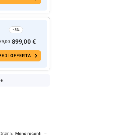
−8%
899,00 €
79,00
VEDI OFFERTA
ei.
Ordina: