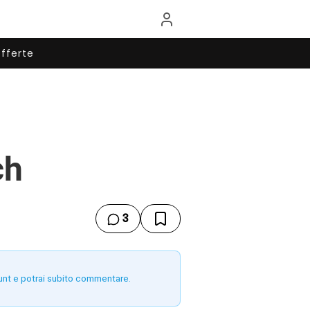
fferte
ch
3
unt e potrai subito commentare.