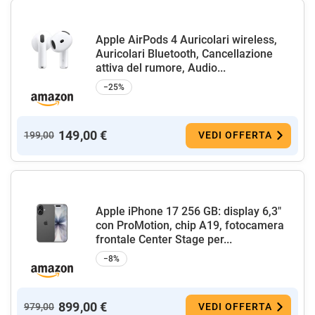
Apple AirPods 4 Auricolari wireless,
Auricolari Bluetooth, Cancellazione
attiva del rumore, Audio...
−25%
149,00 €
199,00
VEDI OFFERTA
Apple iPhone 17 256 GB: display 6,3"
con ProMotion, chip A19, fotocamera
frontale Center Stage per...
−8%
899,00 €
979,00
VEDI OFFERTA