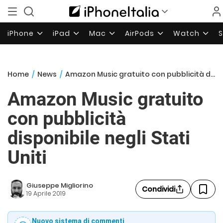
iPhone
iPad
Mac
AirPods
Watch
Home
/
News
/
Amazon Music gratuito con pubblicità disponibile negli Stati Uniti
Amazon Music gratuito
con pubblicità
disponibile negli Stati
Uniti
Giuseppe Migliorino
Condividi
19 Aprile 2019
Nuovo sistema di commenti