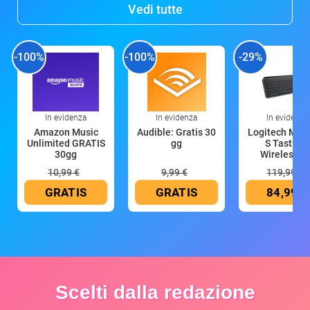
Vedi tutte
-100%
-100%
-29%
In evidenza
In evidenza
In evidenza
Amazon Music
Audible: Gratis 30
Logitech MX 
Unlimited GRATIS
gg
S Tastiera
30gg
Wireless (G
10,99 €
9,99 €
119,99 €
GRATIS
GRATIS
84,99 €
Scelti dalla redazione