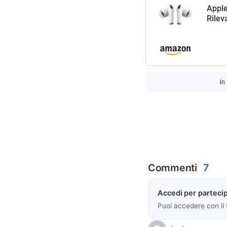
Apple
Rilev
In
Commenti
7
Accedi per partecip
Puoi accedere con il