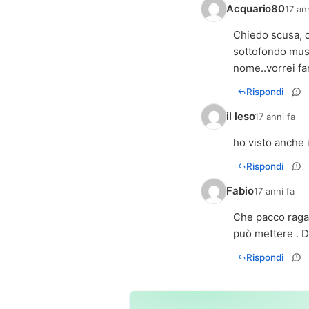
Acquario80
17 an
Chiedo scusa, 
sottofondo musi
nome..vorrei fa
Rispondi
il leso
17 anni fa
ho visto anche 
Rispondi
Fabio
17 anni fa
Che pacco ragaz
può mettere . D
Rispondi