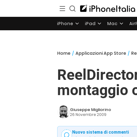
iPhone
iPad
Mac
Ai
Home
/
Applicazioni App Store
/
Re
ReelDirector
montaggio o
Giuseppe Migliorino
26 Novembre 2009
Nuovo sistema di commenti