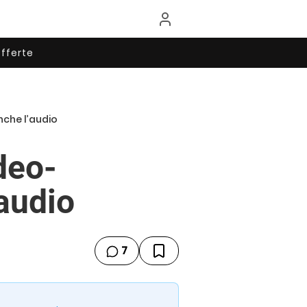
fferte
nche l’audio
deo-
audio
7