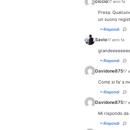
ciccio
17 anni fa
Presa. Qualcuno
un suono regist
Rispondi
Savio
17 anni fa
grandeeeeeeeee
Rispondi
Davidone875
17 a
Come si fa' a m
Rispondi
Davidone875
17 a
Mi rispondo da s
Rispondi