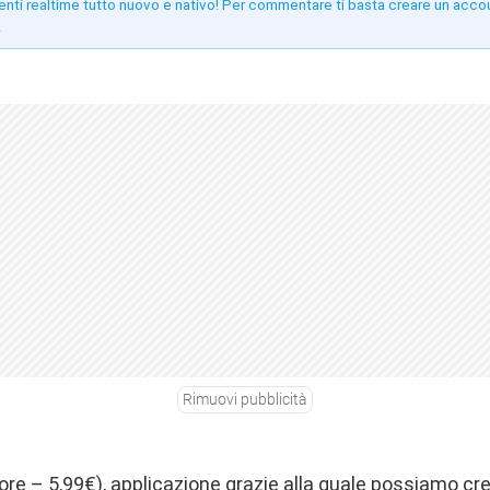
enti realtime tutto nuovo e nativo! Per commentare ti basta creare un acco
!
Rimuovi pubblicità
ore
– 5,99€), applicazione grazie alla quale possiamo c