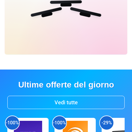
Ultime offerte del giorno
Vedi tutte
-100%
-100%
-29%