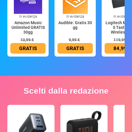
In evidenza
In evidenza
In evidenza
Amazon Music
Audible: Gratis 30
Logitech MX 
Unlimited GRATIS
gg
S Tastiera
30gg
Wireless (G
10,99 €
9,99 €
119,99 €
GRATIS
GRATIS
84,99 €
Scelti dalla redazione