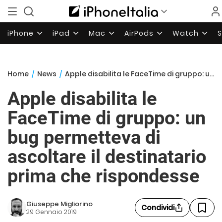
iPhone
iPad
Mac
AirPods
Watch
Home
/
News
/
Apple disabilita le FaceTime di gruppo: un bug permetteva di ascoltare il destinatario prima che rispondesse
Apple disabilita le
FaceTime di gruppo: un
bug permetteva di
ascoltare il destinatario
prima che rispondesse
Giuseppe Migliorino
Condividi
29 Gennaio 2019