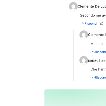
Clemente De Luc
Secondo me avrà
Rispondi
Clemente 
Minimo sp
Rispond
papau
8 ann
Che hanno
Rispond