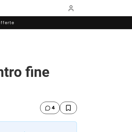
fferte
ntro fine
4