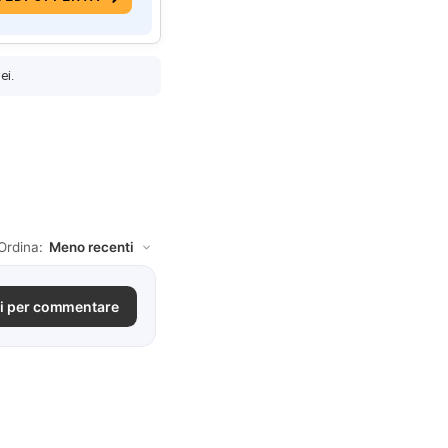
ei.
Ordina:
i per commentare