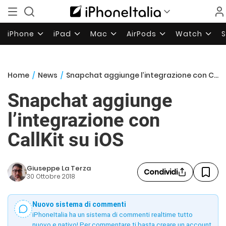
iPhone
iPad
Mac
AirPods
Watch
Home
/
News
/
Snapchat aggiunge l’integrazione con CallKit su iOS
Snapchat aggiunge
l’integrazione con
CallKit su iOS
Giuseppe La Terza
Condividi
30 Ottobre 2018
Nuovo sistema di commenti
iPhoneItalia ha un sistema di commenti realtime tutto
nuovo e nativo! Per commentare ti basta creare un account