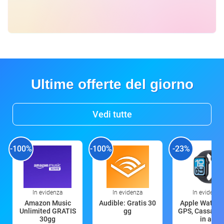
Ultime offerte del giorno
Vedi tutte
-100%
-100%
-23%
In evidenza
In evidenza
In evidenza
Amazon Music
Audible: Gratis 30
Apple Watch 
Unlimited GRATIS
gg
GPS, Cassa 4
30gg
in all