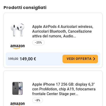
Prodotti consigliati
Apple AirPods 4 Auricolari wireless,
Auricolari Bluetooth, Cancellazione
attiva del rumore, Audio...
−25%
149,00 €
199,00
VEDI OFFERTA
Apple iPhone 17 256 GB: display 6,3"
con ProMotion, chip A19, fotocamera
frontale Center Stage per...
−8%