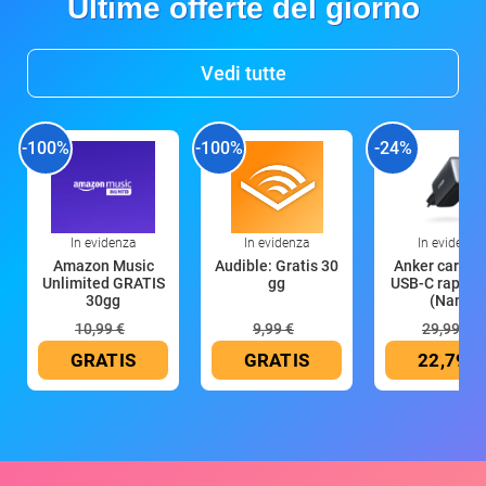
Ultime offerte del giorno
Vedi tutte
-100%
-100%
-24%
In evidenza
In evidenza
In evidenza
Amazon Music
Audible: Gratis 30
Anker caricat
Unlimited GRATIS
gg
USB-C rapido
30gg
(Nano
10,99 €
9,99 €
29,99 €
GRATIS
GRATIS
22,79 €