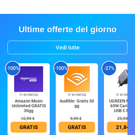
Ultime offerte del giorno
Vedi tutte
-100%
-100%
-27%
In evidenza
In evidenza
In evidenza
Amazon Music
Audible: Gratis 30
UGREEN Nex
Unlimited GRATIS
gg
65W Caricat
30gg
USB C Rica
10,99 €
9,99 €
29,99 €
GRATIS
GRATIS
21,84 €