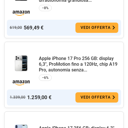
un’autonomia grandiosa...
−8%
569,49 €
619,00
VEDI OFFERTA
Apple iPhone 17 Pro 256 GB: display
6,3", ProMotion fino a 120Hz, chip A19
Pro, autonomia senza...
−6%
1.259,00 €
1.339,00
VEDI OFFERTA