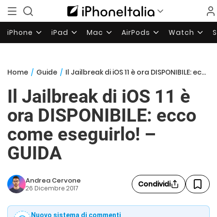
iPhone
iPad
Mac
AirPods
Watch
Home
/
Guide
/
Il Jailbreak di iOS 11 è ora DISPONIBILE: ecco come eseguirlo! – GUIDA
Il Jailbreak di iOS 11 è
ora DISPONIBILE: ecco
come eseguirlo! –
GUIDA
Andrea Cervone
Condividi
26 Dicembre 2017
Nuovo sistema di commenti