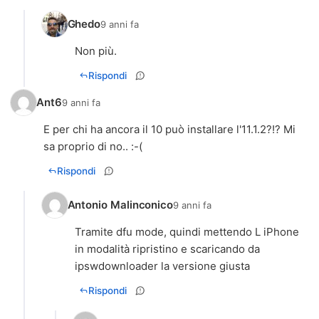
Ghedo
9 anni fa
Non più.
Rispondi
Ant6
9 anni fa
E per chi ha ancora il 10 può installare l'11.1.2?!? Mi
sa proprio di no.. :-(
Rispondi
Antonio Malinconico
9 anni fa
Tramite dfu mode, quindi mettendo L iPhone
in modalità ripristino e scaricando da
ipswdownloader la versione giusta
Rispondi