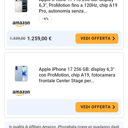
6,3", ProMotion fino a 120Hz, chip A19
Pro, autonomia senza...
−6%
1.259,00 €
1.339,00
VEDI OFFERTA
Apple iPhone 17 256 GB: display 6,3"
con ProMotion, chip A19, fotocamera
frontale Center Stage per...
VEDI OFFERTA
In qualità di Affiliato Amazon, iPhoneItalia riceve un guadagno dagli