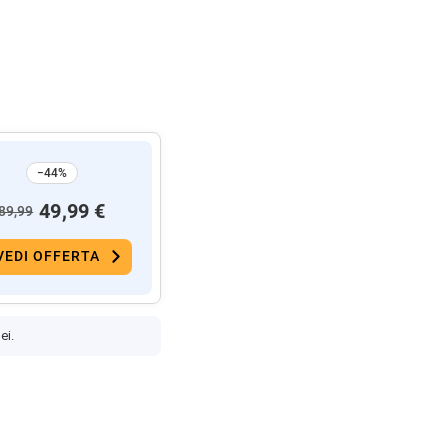
−44%
49,99 €
89,99
VEDI OFFERTA
ei.