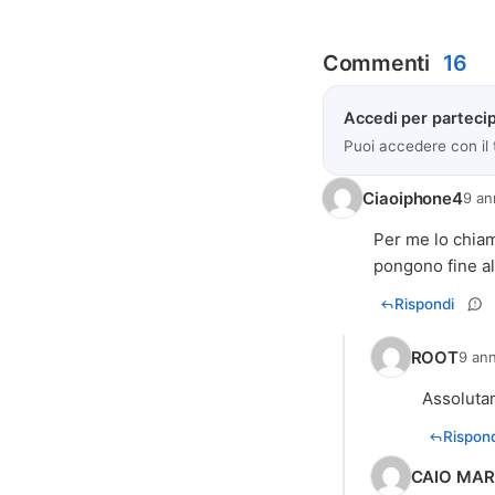
Commenti
16
Accedi per partecip
Puoi accedere con il
Ciaoiphone4
9 an
Per me lo chiam
pongono fine al
Rispondi
ROOT
9 ann
Assoluta
Rispond
CAIO MAR