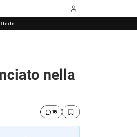
fferte
nciato nella
16