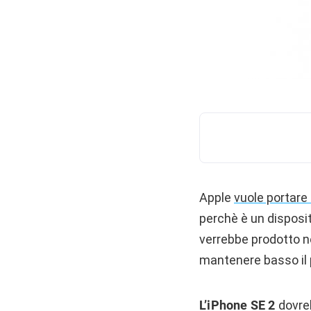
Apple
vuole portare
perchè è un disposit
verrebbe prodotto ne
mantenere basso il p
L’iPhone SE 2
dovreb