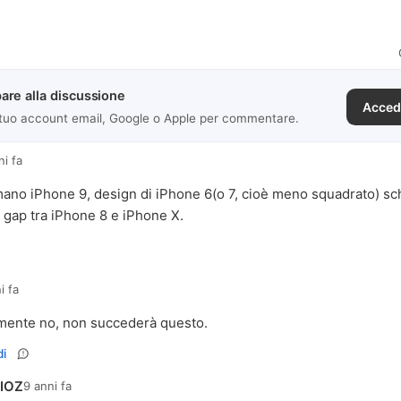
are alla discussione
Acced
 tuo account email, Google o Apple per commentare.
ni fa
ano iPhone 9, design di iPhone 6(o 7, cioè meno squadrato) sc
 gap tra iPhone 8 e iPhone X.
i fa
mente no, non succederà questo.
i
IOZ
9 anni fa