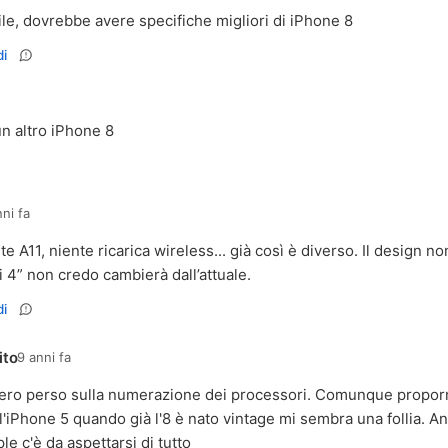
le, dovrebbe avere specifiche migliori di iPhone 8
i
un altro iPhone 8
ni fa
nte A11, niente ricarica wireless... già così è diverso. Il design 
i 4” non credo cambierà dall’attuale.
i
ito
9 anni fa
ero perso sulla numerazione dei processori. Comunque proporr
l'iPhone 5 quando già l'8 è nato vintage mi sembra una follia. A
le c'è da aspettarsi di tutto