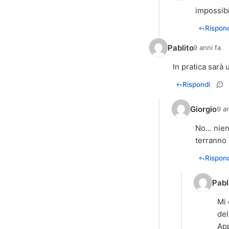
impossibi
Rispond
Pablito
9 anni fa
In pratica sarà 
Rispondi
Giorgio
9 an
No... nie
terranno 
Rispond
Pabl
Mi 
del
App