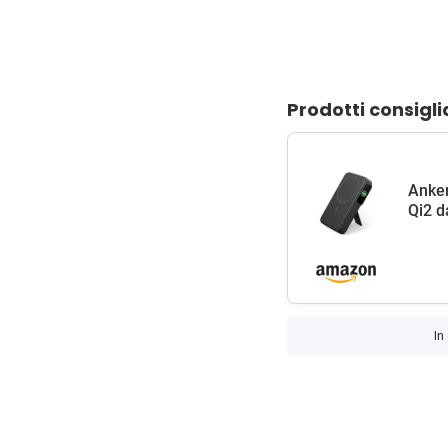
Prodotti consigli
Anke
Qi2 d
In