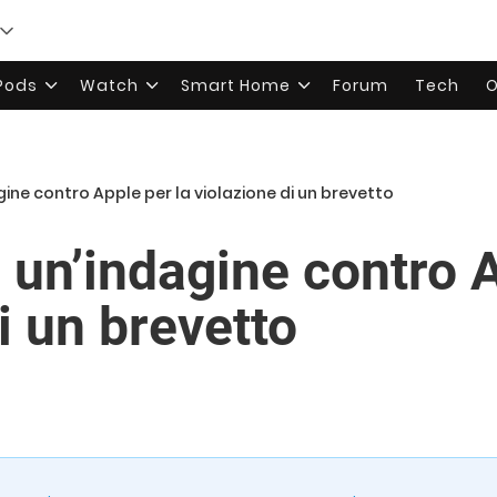
rPods
Watch
Smart Home
Forum
Tech
O
gine contro Apple per la violazione di un brevetto
 un’indagine contro A
i un brevetto