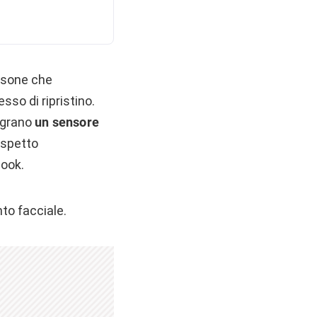
rsone che
sso di ripristino.
tegrano
un sensore
rispetto
book.
to facciale.