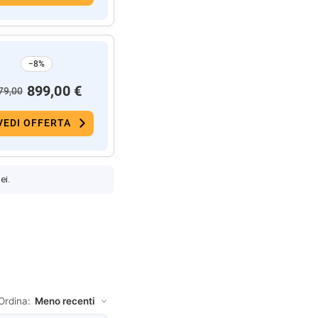
−8%
899,00 €
79,00
VEDI OFFERTA
ei.
Ordina: