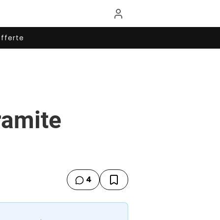
fferte
ramite
4