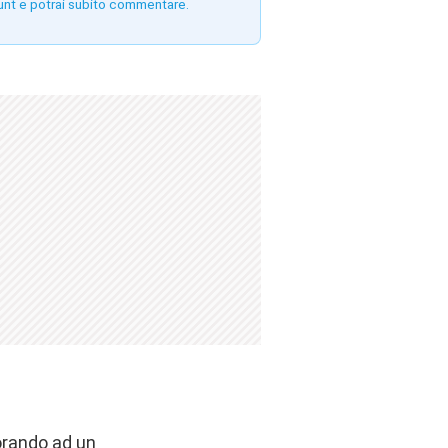
unt e potrai subito commentare.
orando
ad un