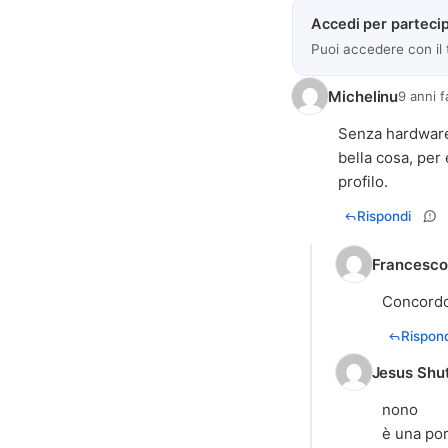
Accedi per partecip
Puoi accedere con il
Michelinu
9 anni f
Senza hardware 
bella cosa, per
profilo.
Rispondi
Francesc
Concord
Rispond
Jesus Shu
nono
è una por