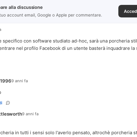
are alla discussione
Acced
 tuo account email, Google o Apple per commentare.
a
specifico con software studiato ad-hoc, sarà una porcheria st
 entrare nel profilo Facebook di un utente basterà inquadrare la
o1996
9 anni fa
o
i
ttlesworth
9 anni fa
cheria in tutti i sensi solo l'averlo pensato, altrochè porcheria s