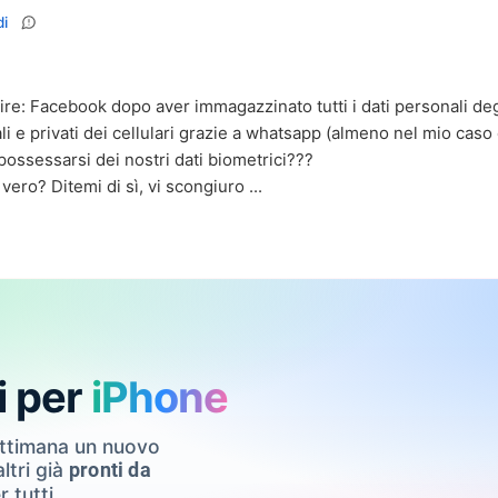
i
ire: Facebook dopo aver immagazzinato tutti i dati personali degl
i e privati dei cellulari grazie a whatsapp (almeno nel mio caso 
ossessarsi dei nostri dati biometrici???
vero? Ditemi di sì, vi scongiuro ...
i per
iPhone
ettimana un nuovo
ltri già
pronti da
r tutti.