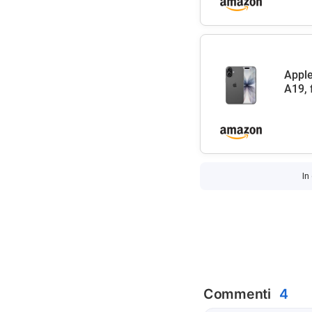
Apple
A19, 
In
Commenti
4