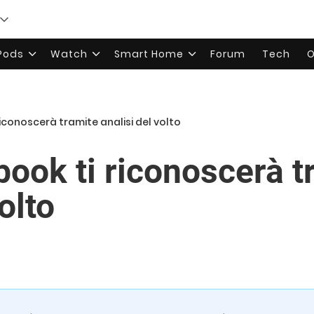
rPods
Watch
Smart Home
Forum
Tech
O
iconoscerà tramite analisi del volto
ook ti riconoscerà t
olto