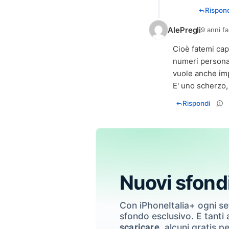
Rispond
AlePregli
9 anni fa
Cioè fatemi cap
numeri personal
vuole anche imp
E' uno scherzo, 
Rispondi
Nuovi sfond
Con iPhoneItalia+ ogni s
sfondo esclusivo. E tanti a
, alcuni gratis pe
scaricare