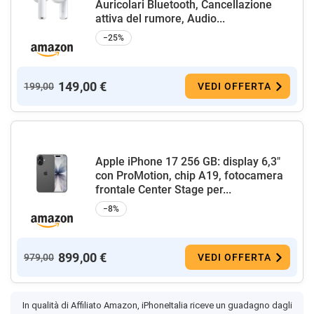
Auricolari Bluetooth, Cancellazione
attiva del rumore, Audio...
−25%
149,00 €
199,00
VEDI OFFERTA
Apple iPhone 17 256 GB: display 6,3"
con ProMotion, chip A19, fotocamera
frontale Center Stage per...
−8%
899,00 €
979,00
VEDI OFFERTA
In qualità di Affiliato Amazon, iPhoneItalia riceve un guadagno dagli