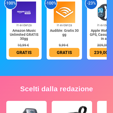
-100%
-100%
-23%
In evidenza
In evidenza
In evidenza
Amazon Music
Audible: Gratis 30
Apple Watch 
Unlimited GRATIS
gg
GPS, Cassa 4
30gg
in all
10,99 €
9,99 €
309,00 €
GRATIS
GRATIS
239,00 €
Scelti dalla redazione