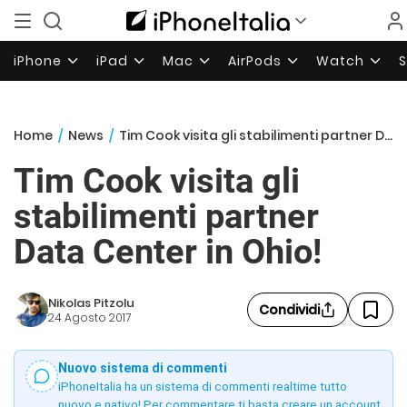
iPhone
iPad
Mac
AirPods
Watch
Home
/
News
/
Tim Cook visita gli stabilimenti partner Data Center in Ohio!
Tim Cook visita gli
stabilimenti partner
Data Center in Ohio!
Nikolas Pitzolu
Condividi
24 Agosto 2017
Nuovo sistema di commenti
iPhoneItalia ha un sistema di commenti realtime tutto
nuovo e nativo! Per commentare ti basta creare un account