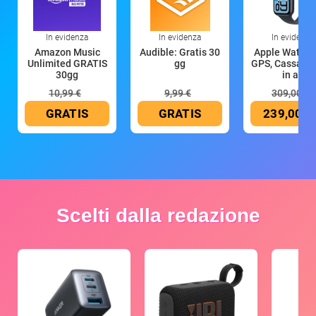
In evidenza
In evidenza
In evidenza
Amazon Music
Audible: Gratis 30
Apple Watch 
Unlimited GRATIS
gg
GPS, Cassa 4
30gg
in all
10,99 €
9,99 €
309,00 €
GRATIS
GRATIS
239,00 €
Scelti dalla redazione