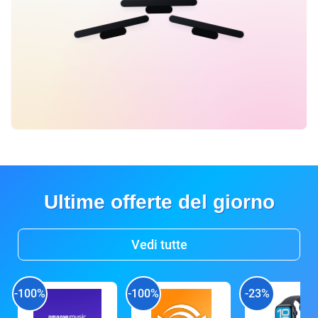
Ultime offerte del giorno
Vedi tutte
-100%
-100%
-23%