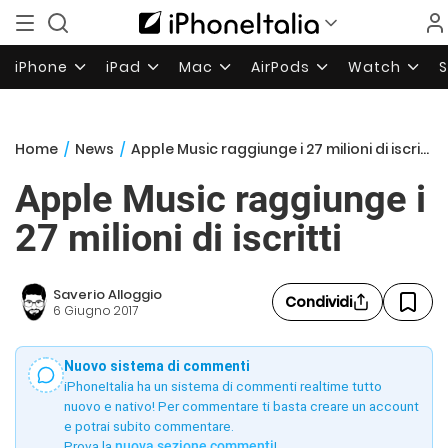
iPhone
iPad
Mac
AirPods
Watch
Home
/
News
/
Apple Music raggiunge i 27 milioni di iscritti
Apple Music raggiunge i
27 milioni di iscritti
Saverio Alloggio
Condividi
6 Giugno 2017
Nuovo sistema di commenti
iPhoneItalia ha un sistema di commenti realtime tutto
nuovo e nativo! Per commentare ti basta creare un account
e potrai subito commentare.
Prova la
nuova sezione commenti
!