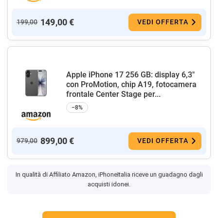
149,00 €
199,00
VEDI OFFERTA
Apple iPhone 17 256 GB: display 6,3"
con ProMotion, chip A19, fotocamera
frontale Center Stage per...
−8%
899,00 €
979,00
VEDI OFFERTA
In qualità di Affiliato Amazon, iPhoneItalia riceve un guadagno dagli
acquisti idonei.