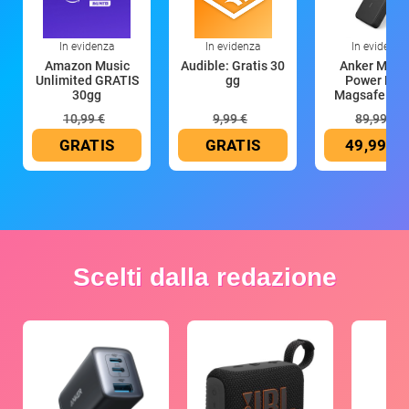
In evidenza
In evidenza
In evidenza
Amazon Music
Audible: Gratis 30
Anker Mag
Unlimited GRATIS
gg
Power Ban
30gg
Magsafe 10
mAh
10,99 €
9,99 €
89,99 €
GRATIS
GRATIS
49,99 €
Scelti dalla redazione