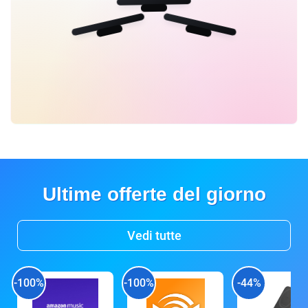
Ultime offerte del giorno
Vedi tutte
-100%
-100%
-44%