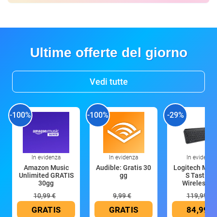
Ultime offerte del giorno
Vedi tutte
-100%
-100%
-29%
In evidenza
In evidenza
In evidenza
Amazon Music
Audible: Gratis 30
Logitech MX 
Unlimited GRATIS
gg
S Tastiera
30gg
Wireless (G
10,99 €
9,99 €
119,99 €
GRATIS
GRATIS
84,99 €