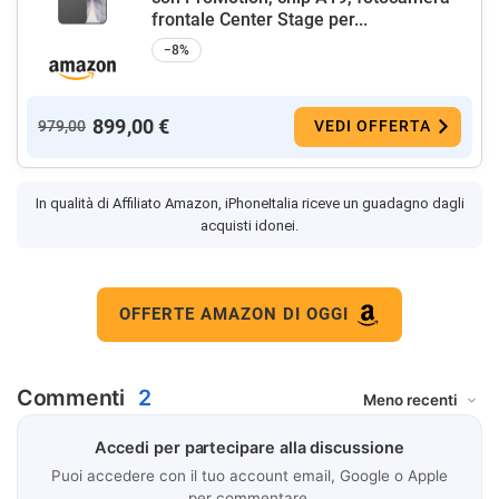
frontale Center Stage per...
−8%
899,00 €
979,00
VEDI OFFERTA
In qualità di Affiliato Amazon, iPhoneItalia riceve un guadagno dagli
acquisti idonei.
OFFERTE AMAZON DI OGGI
Commenti
2
Accedi per partecipare alla discussione
Puoi accedere con il tuo account email, Google o Apple
per commentare.