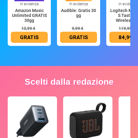
In evidenza
In evidenza
In evidenza
Amazon Music
Audible: Gratis 30
Logitech MX 
Unlimited GRATIS
gg
S Tastiera
30gg
Wireless (G
10,99 €
9,99 €
119,99 €
GRATIS
GRATIS
84,99 €
Scelti dalla redazione