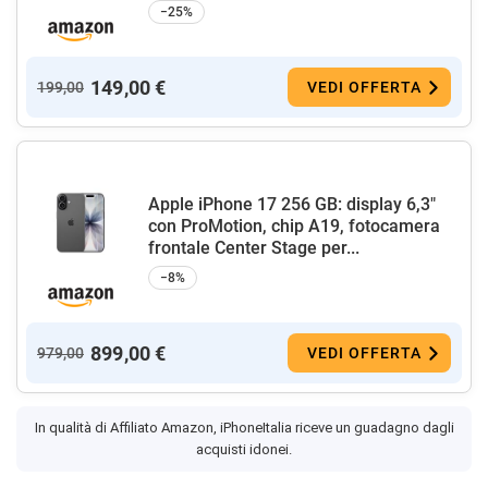
−25%
149,00 €
199,00
VEDI OFFERTA
Apple iPhone 17 256 GB: display 6,3"
con ProMotion, chip A19, fotocamera
frontale Center Stage per...
−8%
899,00 €
979,00
VEDI OFFERTA
In qualità di Affiliato Amazon, iPhoneItalia riceve un guadagno dagli
acquisti idonei.