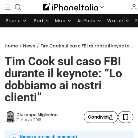
iPhone
iPad
Mac
AirPods
Watch
Home
/
News
/
Tim Cook sul caso FBI durante il keynote: “Lo dobbiamo ai nostri clienti”
Tim Cook sul caso FBI
durante il keynote: “Lo
dobbiamo ai nostri
clienti”
Giuseppe Migliorino
Condividi
21 Marzo 2016
Nuovo sistema di commenti