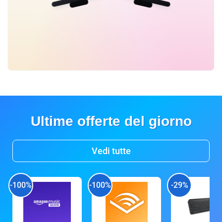
Ultime offerte del giorno
Vedi tutte
-100%
-100%
-29%