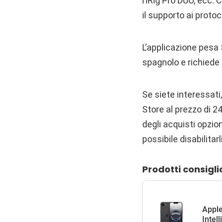
l’iRig Pro DUO, ecc.
il supporto ai protoc
L’applicazione pesa 
spagnolo e richiede 
Se siete interessat
Store al prezzo di 2
degli acquisti opzion
possibile disabilitarl
Prodotti consigli
Apple
Intel