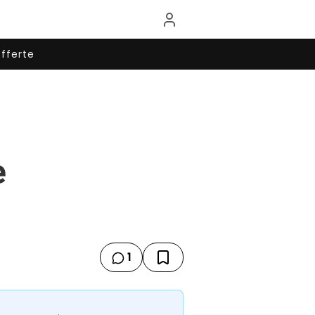
fferte
e
1