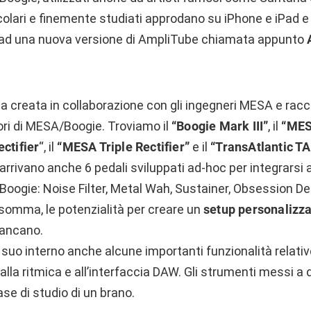
colari e finemente studiati approdano su iPhone e iPad e
e ad una nuova versione di AmpliTube chiamata appunto
ta creata in collaborazione con gli ingegneri MESA e racc
ori di MESA/Boogie. Troviamo il
“Boogie Mark III”
, il
“MES
ctifier
“, il
“MESA Triple Rectifier”
e il
“TransAtlantic TA
 arrivano anche 6 pedali sviluppati ad-hoc per integrarsi a
oogie: Noise Filter, Metal Wah, Sustainer, Obsession Del
somma, le potenzialità per creare un
setup personalizz
mancano.
 suo interno anche alcune importanti funzionalità relativ
, alla ritmica e all’interfaccia DAW. Gli strumenti messi a
ase di studio di un brano.