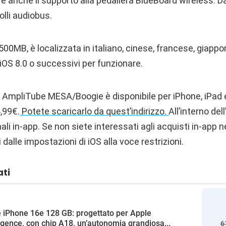
 C’è anche il supporto alla pedaliera BlueBoard wireless. 
olli audiobus.
500MB, è localizzata in italiano, cinese, francese, giappo
iOS 8.0 o successivi per funzionare.
i, AmpliTube MESA/Boogie è disponibile per iPhone, iPad
4,99€.
Potete scaricarlo da quest’indirizzo.
All’interno de
ali in-app. Se non siete interessati agli acquisti in-app n
i dalle impostazioni di iOS alla voce restrizioni.
ati
 iPhone 16e 128 GB: progettato per Apple
ligence, con chip A18, un’autonomia grandiosa...
6