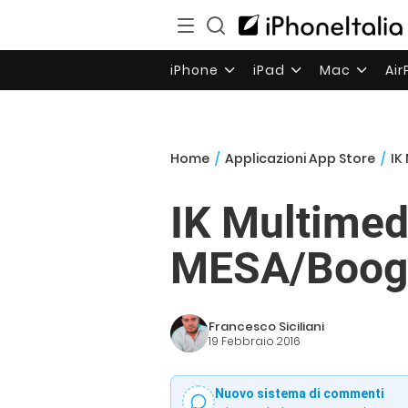
iPhone
iPad
Mac
Ai
Home
/
Applicazioni App Store
/
IK
IK Multimed
MESA/Boog
Francesco Siciliani
19 Febbraio 2016
Nuovo sistema di commenti