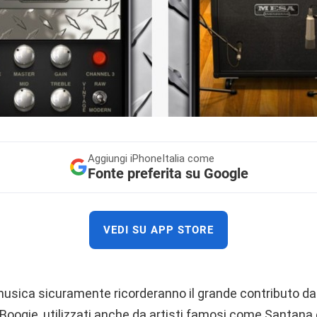
Aggiungi
iPhoneItalia come
Fonte preferita su Google
VEDI SU APP STORE
musica sicuramente ricorderanno il grande contributo dat
oogie, utilizzati anche da artisti famosi come Santana e