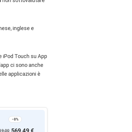
Da non sottovalutare
nese, inglese e
 e iPod Touch su App
ll’app ci sono anche
elle applicazioni è
−8%
569,49 €
19,00