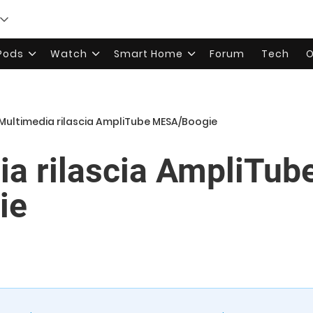
rPods
Watch
Smart Home
Forum
Tech
O
 Multimedia rilascia AmpliTube MESA/Boogie
ia rilascia AmpliTub
ie