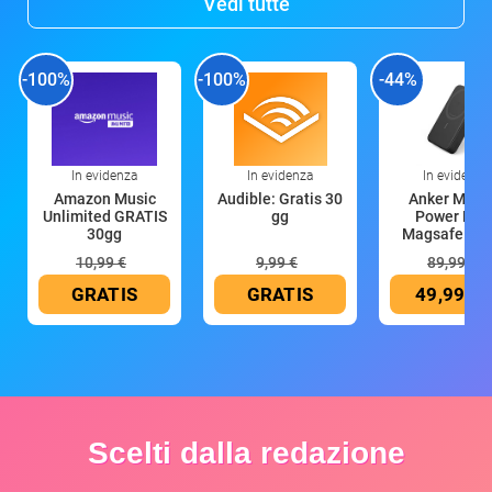
Vedi tutte
-100%
-100%
-44%
In evidenza
In evidenza
In evidenza
Amazon Music
Audible: Gratis 30
Anker Mag
Unlimited GRATIS
gg
Power Ban
30gg
Magsafe 10
mAh
10,99 €
9,99 €
89,99 €
GRATIS
GRATIS
49,99 €
Scelti dalla redazione