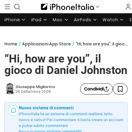
iPhone
iPad
Mac
AirPods
Watch
Home
/
Applicazioni App Store
/
“Hi, how are you”, il gioco di Daniel Johnston
“Hi, how are you”, il
gioco di Daniel Johnston
Giuseppe Migliorino
Condividi
29 Settembre 2009
Nuovo sistema di commenti
iPhoneItalia ha un sistema di commenti realtime tutto
nuovo e nativo! Per commentare ti basta creare un account
e potrai subito commentare.
Prova la
nuova sezione commenti
!