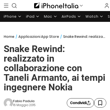
iPhone
iPad
Mac
AirPods
Watch
Home
/
Applicazioni App Store
/
Snake Rewind: realizzato in collaborazione con Taneli Armanto, ai tempi ingegnere Nokia
Snake Rewind:
realizzato in
collaborazione con
Taneli Armanto, ai tempi
ingegnere Nokia
Fabio Padula
Condividi
16 Maggio 2015