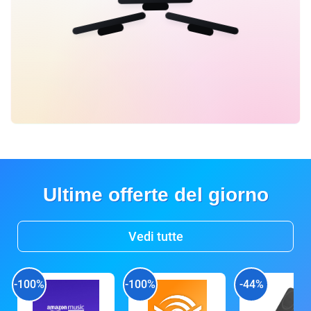
Ultime offerte del giorno
Vedi tutte
-100%
-100%
-44%