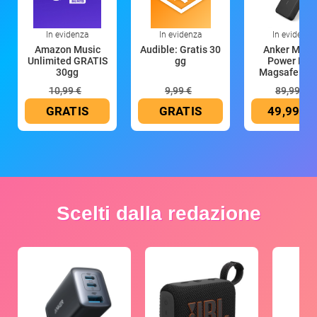
In evidenza
In evidenza
In evidenza
Amazon Music
Audible: Gratis 30
Anker Mag
Unlimited GRATIS
gg
Power Ban
30gg
Magsafe 10
mAh
10,99 €
9,99 €
89,99 €
GRATIS
GRATIS
49,99 €
Scelti dalla redazione