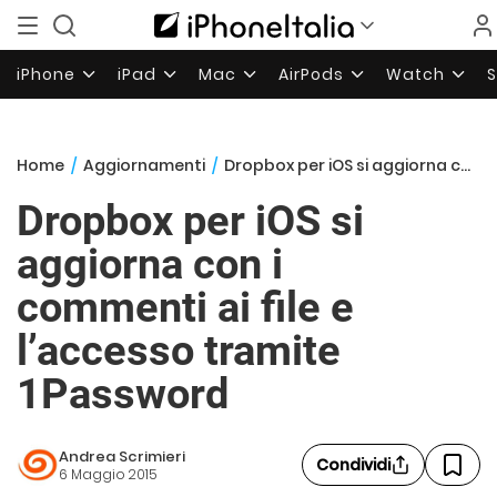
iPhone
iPad
Mac
AirPods
Watch
Home
/
Aggiornamenti
/
Dropbox per iOS si aggiorna con i commenti ai file e l’accesso tramite 1Password
Dropbox per iOS si
aggiorna con i
commenti ai file e
l’accesso tramite
1Password
Andrea Scrimieri
Condividi
6 Maggio 2015