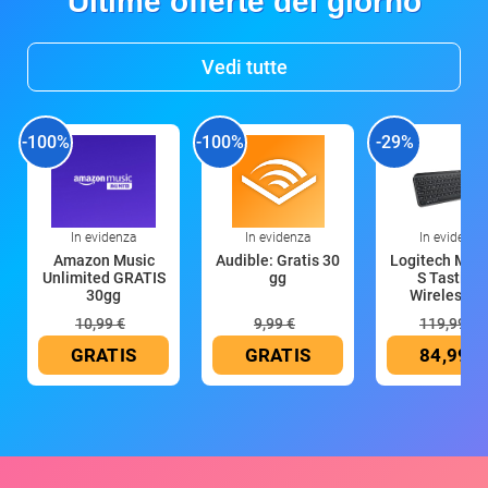
Ultime offerte del giorno
Vedi tutte
-100%
-100%
-29%
In evidenza
In evidenza
In evidenza
Amazon Music
Audible: Gratis 30
Logitech MX 
Unlimited GRATIS
gg
S Tastiera
30gg
Wireless (G
10,99 €
9,99 €
119,99 €
GRATIS
GRATIS
84,99 €