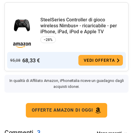
SteelSeries Controller di gioco
wireless Nimbus+ - ricaricabile - per
iPhone, iPad, iPod e Apple TV
−28%
68,33 €
95,08
VEDI OFFERTA
In qualità di Affiliato Amazon, iPhoneItalia riceve un guadagno dagli
acquisti idonei.
OFFERTE AMAZON DI OGGI
Commenti
3