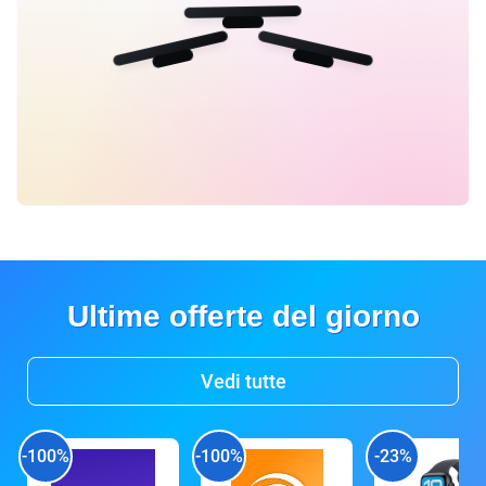
Ultime offerte del giorno
Vedi tutte
-100%
-100%
-23%