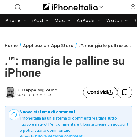
iPhone
iPad
Mac
AirPods
Watch
Home
/
Applicazioni App Store
/
.™: mangia le palline su iPhone
.™: mangia le palline su
iPhone
Giuseppe Migliorino
Condividi
24 Settembre 2009
Nuovo sistema di commenti
iPhoneItalia ha un sistema di commenti realtime tutto
nuovo e nativo! Per commentare ti basta creare un account
e potrai subito commentare.
Prova la
nuova sezione commenti
!