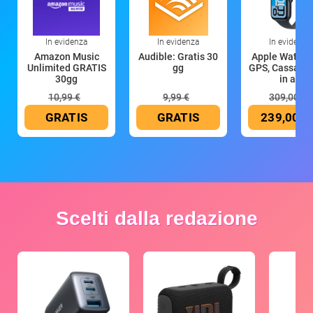
In evidenza
In evidenza
In evidenza
Amazon Music
Audible: Gratis 30
Apple Watch 
Unlimited GRATIS
gg
GPS, Cassa 4
30gg
in all
10,99 €
9,99 €
309,00 €
GRATIS
GRATIS
239,00 €
Scelti dalla redazione